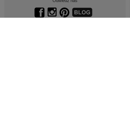
Odwiedź nas
Zapisz się do naszego newslettera.
Promocje, specjalne oferty.
Zapisz się