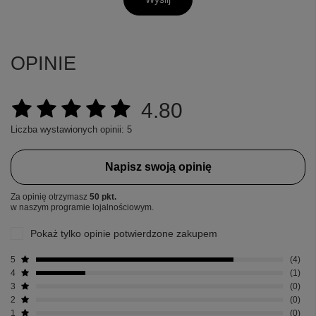
OPINIE
4.80
Liczba wystawionych opinii: 5
Napisz swoją opinię
Za opinię otrzymasz
50 pkt.
w naszym programie lojalnościowym.
Pokaż tylko opinie potwierdzone zakupem
5
4
4
1
3
0
2
0
1
0