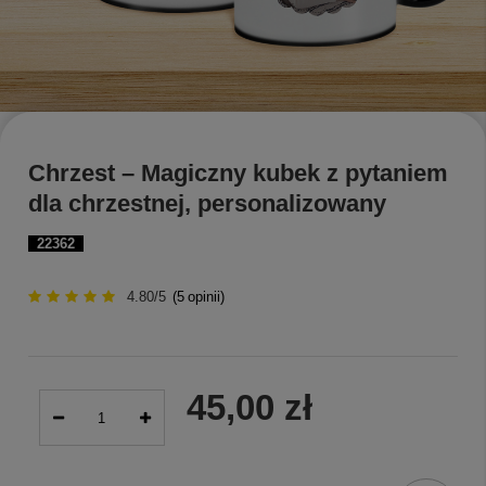
Chrzest – Magiczny kubek z pytaniem
dla chrzestnej, personalizowany
22362
4.80/5
(
5
opinii)
45,00 zł