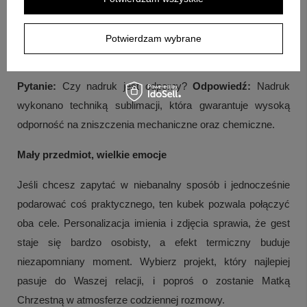
Pytanie:
Z jakiego materiału wykonano kubek?
Odpowiedź:
Materiałem jest ceramika, a wykończenie opisano jako
Potwierdzam wybrane
matowe.
Pytanie:
Czy nadruk jest odporny?
Odpowiedź:
Nadruk
wykonano techniką sublimacji, która gwarantuje wysoką
odporność na zniszczenia mechaniczne oraz chemiczne.
Mały przedmiot, wielkie emocje
Jeśli chcesz zapytać w niebanalny sposób i jednocześnie
podarować coś praktycznego, ten kubek pozwala połączyć
oba cele. Personalizacja imienia i zdjęcia sprawia, że gest
staje się bardzo osobisty, a efekt termiczny buduje
niezapomniany moment. Wybierz projekt, który najlepiej
pasuje do Waszej relacji, i poproś o zostanie Matką
Chrzestną w atmosferze codziennej rozmowy.