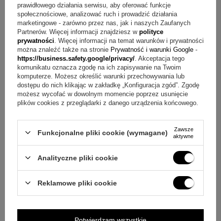
życzenie, gotowy do wręczenia podczas rozmowy o
prawidłowego działania serwisu, aby oferować funkcje
Chrzcie.
społecznościowe, analizować ruch i prowadzić działania
marketingowe - zarówno przez nas, jak i naszych Zaufanych
Partnerów. Więcej informacji znajdziesz w
polityce
magiczny kubek ceramiczny (zmieniający kolor)
prywatności
. Więcej informacji na temat warunków i prywatności
dowolny nadruk na kubku
można znaleźć także na stronie
Prywatność i warunki Google
-
https://business.safety.google/privacy/
. Akceptacja tego
FAQ o kubku zmieniającym kolor
komunikatu oznacza zgodę na ich zapisywanie na Twoim
komputerze. Możesz określić warunki przechowywania lub
dostępu do nich klikając w zakładkę „Konfiguracja zgód”. Zgodę
Pytanie:
Jak działa efekt ujawniania pytania?
Odpowiedź:
możesz wycofać w dowolnym momencie poprzez usunięcie
Napis jest widoczny dopiero po nalaniu wrzątku, ponieważ
plików cookies z przeglądarki z danego urządzenia końcowego.
kubek zmienia kolor pod wpływem ciepła.
Zawsze
Funkcjonalne pliki cookie (wymagane)
Pytanie:
Jak spersonalizować projekt?
Odpowiedź:
aktywne
Wystarczy zmienić imię oraz wgrać zdjęcie, aby
Analityczne pliki cookie
przygotować indywidualną wersję.
Reklamowe pliki cookie
Pytanie:
Jak dbać o nadruk na co dzień?
Odpowiedź:
Zalecane jest mycie ręczne; w opisie wskazano też, że nie
zalecamy mycia w zmywarce.
Potwierdzam wszystkie