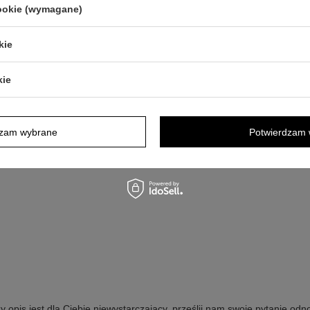
cookie (wymagane)
kie
kie
która gwarantuje wysoką odporność na
rozi trwałości Twojej dedykacji
dzam wybrane
Potwierdzam 
y opis jest dla Ciebie niewystarczający, prześlij nam swoje pytanie odn