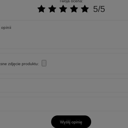
Twoja ocena:
5/5
 opinii
sne zdjęcie produktu:
Wyślij opinię