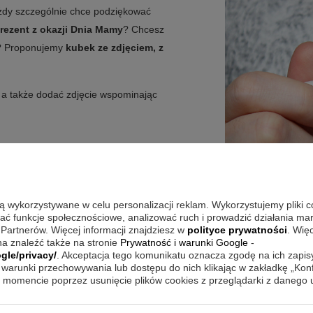
każdy szczególnie chce podziękować
rezent z okazji Dnia Mamy
? Chcesz
? Proponujemy
kubek ze zdjęciem, z
a także dodać zdjęcie wspominając
alizować zmieniając tylko
zdjęcie
i
są wykorzystywane w celu personalizacji reklam. Wykorzystujemy pliki 
paniałym uzupełnieniem ulubionego
wać funkcje społecznościowe, analizować ruch i prowadzić działania m
 Partnerów. Więcej informacji znajdziesz w
polityce prywatności
. Wię
a znaleźć także na stronie
Prywatność i warunki Google
-
gle/privacy/
. Akceptacja tego komunikatu oznacza zgodę na ich zapi
warunki przechowywania lub dostępu do nich klikając w zakładkę „Kon
momencie poprzez usunięcie plików cookies z przeglądarki z danego