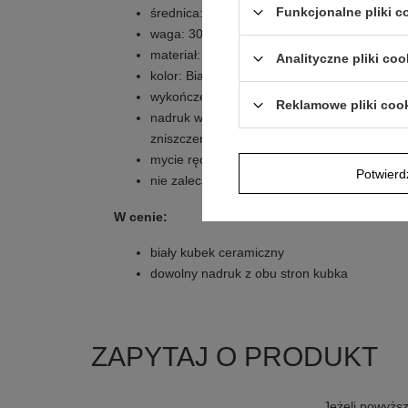
Funkcjonalne pliki 
średnica: 80 mm
waga: 300 g
materiał: Ceramika
Analityczne pliki coo
kolor: Biały
wykończenie: Błyszczące
Reklamowe pliki coo
nadruk wykonany jest techniką sublimacji, 
zniszczenia mechaniczne oraz chemiczne
mycie ręczne, ścieranie i upływ czasu nie zag
Potwier
nie zalecamy mycia w zmywarce
W cenie:
biały kubek ceramiczny
dowolny nadruk z obu stron kubka
ZAPYTAJ O PRODUKT
Jeżeli powyższ