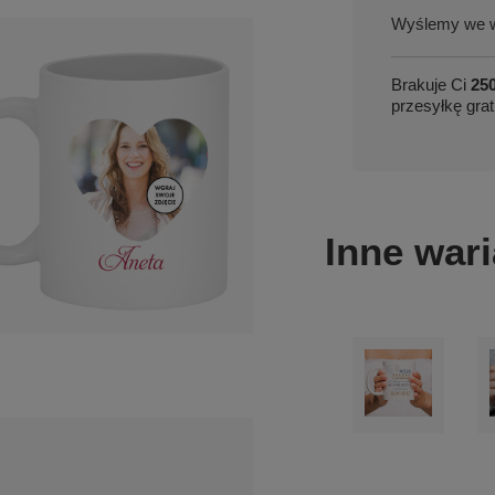
we w
Brakuje Ci
250
przesyłkę grat
Inne wari