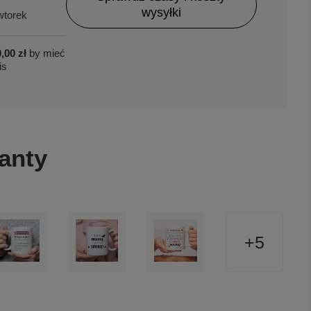
wysyłki
torek
,00 zł
by mieć
is
anty
5