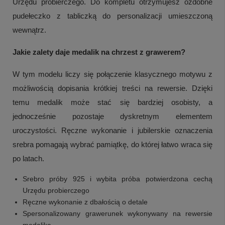
Urzędu probierczego. Do kompletu otrzymujesz ozdobne
pudełeczko z tabliczką do personalizacji umieszczoną
wewnątrz.
Jakie zalety daje medalik na chrzest z grawerem?
W tym modelu liczy się połączenie klasycznego motywu z
możliwością dopisania krótkiej treści na rewersie. Dzięki
temu medalik może stać się bardziej osobisty, a
jednocześnie pozostaje dyskretnym elementem
uroczystości. Ręczne wykonanie i jubilerskie oznaczenia
srebra pomagają wybrać pamiątkę, do której łatwo wraca się
po latach.
Srebro próby 925 i wybita próba potwierdzona cechą
Urzędu probierczego
Ręczne wykonanie z dbałością o detale
Spersonalizowany grawerunek wykonywany na rewersie
medalika