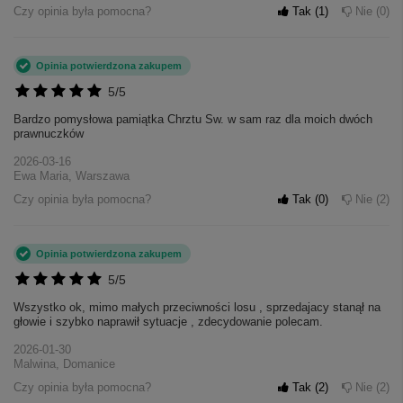
Czy opinia była pomocna?
Tak
1
Nie
0
Opinia potwierdzona zakupem
5/5
Bardzo pomysłowa pamiątka Chrztu Sw. w sam raz dla moich dwóch
prawnuczków
2026-03-16
Ewa Maria, Warszawa
Czy opinia była pomocna?
Tak
0
Nie
2
Opinia potwierdzona zakupem
5/5
Wszystko ok, mimo małych przeciwności losu , sprzedajacy stanął na
głowie i szybko naprawił sytuacje , zdecydowanie polecam.
2026-01-30
Malwina, Domanice
Czy opinia była pomocna?
Tak
2
Nie
2