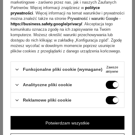
marketingowe - zarówno przez nas, jak i naszych Zaufanych
Pytanie:
Jak działa personalizacja tabliczki w pudełeczku?
Partnerów. Więcej informacji znajdziesz w
polityce
prywatności
. Więcej informacji na temat warunków i prywatności
Odpowiedź:
Tabliczka może zawierać spersonalizowaną
można znaleźć także na stronie
Prywatność i warunki Google
-
dedykację, grafikę, a nawet zdjęcie; można też skorzystać z
https://business.safety.google/privacy/
. Akceptacja tego
komunikatu oznacza zgodę na ich zapisywanie na Twoim
przykładowych projektów.
komputerze. Możesz określić warunki przechowywania lub
dostępu do nich klikając w zakładkę „Konfiguracja zgód”. Zgodę
Pytanie:
Jak rozpoznać próbę srebra w tym modelu?
możesz wycofać w dowolnym momencie poprzez usunięcie
plików cookies z przeglądarki z danego urządzenia końcowego.
Odpowiedź:
Medalik jest ze srebra próby 925 i posiada
cechę Urzędu probierczego.
Zawsze
Funkcjonalne pliki cookie (wymagane)
aktywne
Pytanie:
Na jakie uroczystości pasuje ten medalik?
Odpowiedź:
Jest wybierany na Chrzest, I Komunię Świętą,
Analityczne pliki cookie
Bierzmowanie oraz inne ważne uroczystości.
Reklamowe pliki cookie
Pytanie:
Jak jest przygotowany do wręczenia jako prezent?
Odpowiedź:
Medalik otrzymujesz w ozdobnym, białym
pudełeczku z tabliczką umieszczoną wewnątrz.
Potwierdzam wszystkie
Mały przedmiot, wielkie emocje