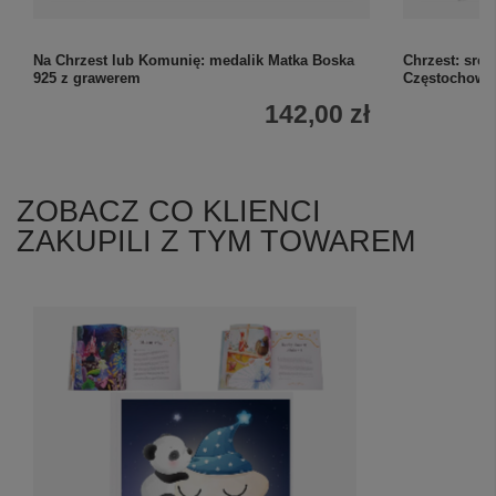
Na Chrzest lub Komunię: medalik Matka Boska
Chrzest: sre
925 z grawerem
Częstochows
142,00 zł
ZOBACZ CO KLIENCI
ZAKUPILI Z TYM TOWAREM