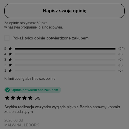
Napisz swoją opinię
Za opinię otrzymasz
50 pkt.
w naszym programie lojalnościowym.
Pokaż tylko opinie potwierdzone zakupem
5
54
4
0
3
0
2
0
1
0
Kliknij ocenę aby filtrować opinie
Opinia potwierdzona zakupem
5/5
Szybka realizacja wszystko wygląda pięknie Bardzo sprawny kontakt
ze sprzedającym
2026-06-08
MALWINA, LĘBORK