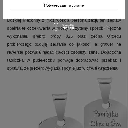
Potwierdzam wybrane
Jeżeli zależy Ci na upominku, który łączy motyw Matki
Boskiej Madonny z możliwością personalizacji, ten zestaw
spełnia te oczekiwania w prosty i czytelny sposób. Ręczne
wykonanie, srebro próby 925 oraz cecha Urzędu
probierczego budują zaufanie do jakości, a grawer na
rewersie pozwala nadać całości osobisty sens. Dołączona
tabliczka w pudełeczku pomaga dopracować przekaz i
sprawia, że prezent wygląda spójnie już w chwili wręczenia.