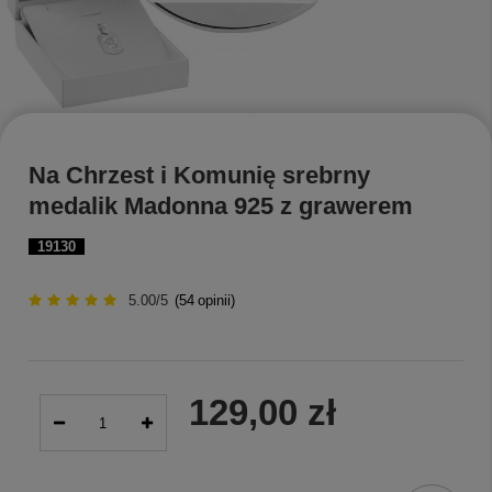
Na Chrzest i Komunię srebrny
medalik Madonna 925 z grawerem
19130
5.00/5
(
54
opinii)
129,00 zł