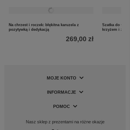
Na chrzest i roczek: karuzela z pozytywką i
dedykacją
269,00 zł
349,00 zł
ZOBACZ CO KLIENCI
ZAKUPILI Z TYM TOWAREM
Na chrzest i roczek: błękitna karuzela z
pozytywką i dedykacją
269,00 zł