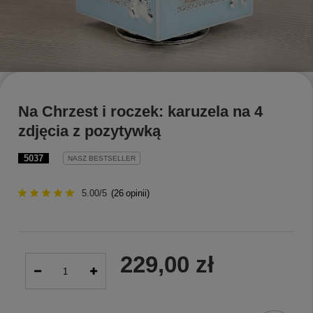
Na Chrzest i roczek: karuzela na 4
zdjęcia z pozytywką
5037
NASZ BESTSELLER
5.00/5
(
26
opinii)
229,00 zł