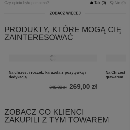
Czy opinia była pomocna?
Tak
0
Nie
0
ZOBACZ WIĘCEJ
PRODUKTY, KTÓRE MOGĄ CIĘ
ZAINTERESOWAĆ
Na Chrzest i
grawerem