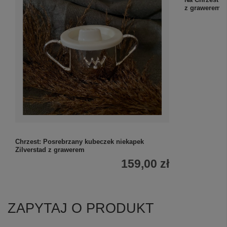
Chrzest: Posrebrzany kubeczek niekapek
Na Chrzest S
Zilverstad z grawerem
z grawerem
159,00 zł
ZAPYTAJ O PRODUKT