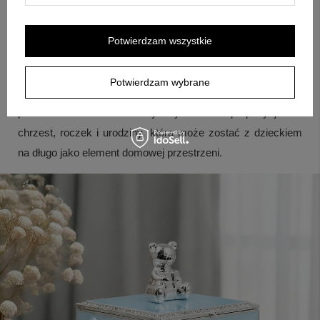
Na koniec: wybór, który ma sens
Jeśli zależy Ci na pamiątce, która łączy funkcję szkatułki,
Potwierdzam wszystkie
pozytywki oraz miejsca na fotografie, ta błękitna karuzela
będzie trafnym wyborem. Posrebrzana stal i lakier ochronny
Potwierdzam wybrane
podkreślają estetykę, a cztery zdjęcia pozwalają nadać
prezentowi bardzo osobisty wymiar. To propozycja na
chrzest, roczek i urodziny, która może zostać z dzieckiem
na długo jako element domowej przestrzeni.