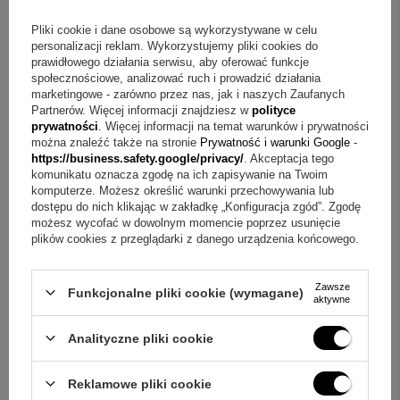
Pytanie:
Jak dodać zdjęcia do pozytywki?
Odpowiedź:
W
Pliki cookie i dane osobowe są wykorzystywane w celu
personalizacji reklam. Wykorzystujemy pliki cookies do
pozytywce jest miejsce na umieszczenie 4 zdjęć, które
prawidłowego działania serwisu, aby oferować funkcje
dodajesz we własnym zakresie.
społecznościowe, analizować ruch i prowadzić działania
marketingowe - zarówno przez nas, jak i naszych Zaufanych
Pytanie:
Czy karuzela jest posrebrzana?
Odpowiedź:
Tak,
Partnerów. Więcej informacji znajdziesz w
polityce
prywatności
. Więcej informacji na temat warunków i prywatności
pamiątka jest wykonana z wysokiej jakości stali
można znaleźć także na stronie
Prywatność i warunki Google
-
https://business.safety.google/privacy/
. Akceptacja tego
posrebrzanej.
komunikatu oznacza zgodę na ich zapisywanie na Twoim
komputerze. Możesz określić warunki przechowywania lub
Pytanie:
Czy powierzchnia jest zabezpieczona przed
dostępu do nich klikając w zakładkę „Konfiguracja zgód”. Zgodę
możesz wycofać w dowolnym momencie poprzez usunięcie
czernieniem?
Odpowiedź:
Tak, jest zabezpieczona lakierem
plików cookies z przeglądarki z danego urządzenia końcowego.
ochronnym, dzięki któremu nie czarnieje i zachowuje swój
blask.
Zawsze
Funkcjonalne pliki cookie (wymagane)
aktywne
Pytanie:
Czy ten model może mieć indywidualną
dedykację?
Odpowiedź:
Tak, opis produktu wskazuje
Analityczne pliki cookie
wersję z indywidualną dedykacją.
Reklamowe pliki cookie