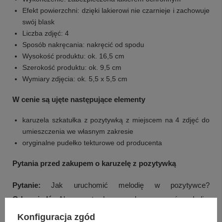
Efekt powierzchni: dzięki lakierowi nie czarnieje i zachowuje
swój blask
Liczba zdjęć: 4
Sposób nakręcania: nakręcić od spodu
Wysokość produktu: ok. 16,5 cm
Szerokość produktu: ok. 9,5 cm
Wymiary zdjęcia: ok. 5,5 x 5,5 cm
W cenie są ujęte następujące elementy
karuzela szkatułka z pozytywką z miejscem na 4 zdjęć do
umieszczenia we własnym zakresie
oryginalne pudełko tekturowe od producenta
Pytania przed zakupem o karuzelę z pozytywką
Pytanie:
Jak uruchomić melodię w pozytywce?
Odpowiedź:
Aby pozytywka zaczęła wygrywać melodię,
wystarczy ją nakręcić od spodu.
Konfiguracja zgód