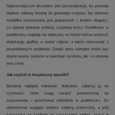
Najmocniejszym akcentem jest personalizacja, bo pozwala
dopisać własną historię do gotowego motywu. Na rewersie
medalika wykonywany jest grawerunek z limitem długości,
co ułatwia dobranie krótkiej, czytelnej treści. Dodatkowo w
pudełeczku znajduje się tabliczka, na której można umieścić
dedykację, grafikę, a nawet zdjęcie, a także skorzystać z
przykładowych projektów. Dzięki temu komplet może być
dopracowany zarówno w warstwie symbolu, jak i w oprawie
wręczenia.
Jak czyścić w bezpieczny sposób?
Biżuterię najlepiej traktować delikatnie: zdejmuj ją do
czynności, które mogą narazić powierzchnię na
zarysowania, i przechowuj oddzielnie w pudełeczku. Do
odświeżenia wyglądu wybierz miękką ściereczkę, a jeśli
korzystasz ze środków do czyszczenia srebra, stosuj je