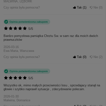
MALWINA, LĘBORK
Czy opinia była pomocna?
Tak
1
Nie
0
Opinia potwierdzona zakupem
5/5
Bardzo pomysłowa pamiątka Chrztu Sw. w sam raz dla moich dwóch
prawnuczków
2026-03-16
Ewa Maria, Warszawa
Czy opinia była pomocna?
Tak
0
Nie
2
Opinia potwierdzona zakupem
5/5
Wszystko ok, mimo małych przeciwności losu , sprzedajacy stanął na
głowie i szybko naprawił sytuacje , zdecydowanie polecam.
2026-01-30
Malwina, Domanice