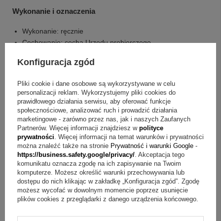
Wykonanie i oznaczenia
Wykonanie: ręcznie
Cechowanie: cecha Urzędu probierczego
Konfiguracja zgód
Co otrzymujesz w zestawie?
srebrny medalik Matka Boska z Dzieciątkiem
Pliki cookie i dane osobowe są wykorzystywane w celu
personalizacji reklam. Wykorzystujemy pliki cookies do
łańcuszek
prawidłowego działania serwisu, aby oferować funkcje
grawerunek na odwrocie medalika (max. 25 znaków)
społecznościowe, analizować ruch i prowadzić działania
tabliczka ze spersonalizowaną dedykacją, grafiką, a nawet
marketingowe - zarówno przez nas, jak i naszych Zaufanych
Partnerów. Więcej informacji znajdziesz w
polityce
zdjęciem (można także skorzystać z naszych
prywatności
. Więcej informacji na temat warunków i prywatności
przykładowych projektów)
można znaleźć także na stronie
Prywatność i warunki Google
-
ozdobne pudełeczko w kolorze białym
https://business.safety.google/privacy/
. Akceptacja tego
torebka prezentowa
komunikatu oznacza zgodę na ich zapisywanie na Twoim
komputerze. Możesz określić warunki przechowywania lub
dostępu do nich klikając w zakładkę „Konfiguracja zgód”. Zgodę
Najczęstsze wątpliwości przy wyborze medalika na
możesz wycofać w dowolnym momencie poprzez usunięcie
chrzest
plików cookies z przeglądarki z danego urządzenia końcowego.
Pytanie:
Jak wygląda grawerunek na medaliku?