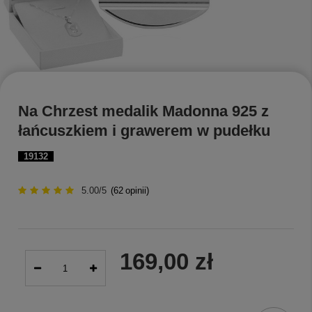
Na Chrzest medalik Madonna 925 z
łańcuszkiem i grawerem w pudełku
19132
5.00/5
(
62
opinii)
169,00 zł