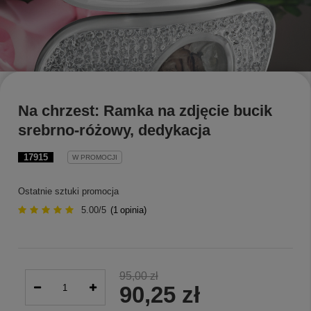
Na chrzest: Ramka na zdjęcie bucik
srebrno-różowy, dedykacja
17915
W PROMOCJI
Ostatnie sztuki promocja
5.00/5
(
1
opinia)
95,00 zł
90,25 zł