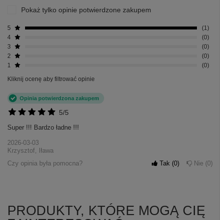
Pokaż tylko opinie potwierdzone zakupem
5
1
4
0
3
0
2
0
1
0
Kliknij ocenę aby filtrować opinie
Opinia potwierdzona zakupem
5/5
Super !!! Bardzo ładne !!!
2026-03-03
Krzysztof, Iława
Czy opinia była pomocna?
Tak
0
Nie
0
PRODUKTY, KTÓRE MOGĄ CIĘ