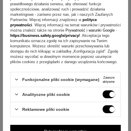
Wymiary upominku: 12,5 × 9,5 cm
prawidłowego działania serwisu, aby oferować funkcje
Kolor: srebrno-różowy
społecznościowe, analizować ruch i prowadzić działania
Rozmiar zdjęcia: 5 × 8 cm
marketingowe - zarówno przez nas, jak i naszych Zaufanych
Partnerów. Więcej informacji znajdziesz w
polityce
prywatności
. Więcej informacji na temat warunków i prywatności
Składowe zestwu w cenie
można znaleźć także na stronie
Prywatność i warunki Google
-
https://business.safety.google/privacy/
. Akceptacja tego
ramka na zdjęcie
komunikatu oznacza zgodę na ich zapisywanie na Twoim
tabliczka dedykacyjna, na której umieszczona zostanie
komputerze. Możesz określić warunki przechowywania lub
dostępu do nich klikając w zakładkę „Konfiguracja zgód”. Zgodę
Państwa spersonalizowana dedykacja (można także
możesz wycofać w dowolnym momencie poprzez usunięcie
skorzystać z naszych przykładowych projektów)
plików cookies z przeglądarki z danego urządzenia końcowego.
O co pytają najczęściej?
Zawsze
Funkcjonalne pliki cookie (wymagane)
aktywne
Pytanie:
Jak przygotować tekst na tabliczkę dedykacyjną?
Odpowiedź:
Podajesz treść dedykacji, a tabliczka zostanie
Analityczne pliki cookie
wykonana ze spersonalizowanym tekstem.
Reklamowe pliki cookie
Pytanie:
Jak skorzystać z przykładowych projektów
dedykacji?
Odpowiedź:
Możesz wybrać jeden z
proponowanych projektów i dopasować go do okazji.