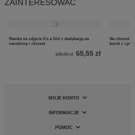
ZAINTERESOWAĆ
Ramka na zdjęcie It's a Girl z dedykacją na
Na chrzest r
narodziny i chrzest
bucik z cyrk
65,55 zł
105,00 zł
MOJE KONTO
INFORMACJE
POMOC