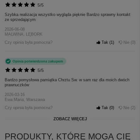
5/5
Szybka realizacja wszystko wygląda pięknie Bardzo sprawny kontakt
ze sprzedającym
2026-06-08
MALWINA, LĘBORK
Czy opinia była pomocna?
Tak
1
Nie
0
Opinia potwierdzona zakupem
5/5
Bardzo pomysłowa pamiątka Chrztu Sw. w sam raz dla moich dwóch
prawnuczków
2026-03-16
Ewa Maria, Warszawa
Czy opinia była pomocna?
Tak
0
Nie
2
ZOBACZ WIĘCEJ
PRODUKTY, KTÓRE MOGĄ CIĘ