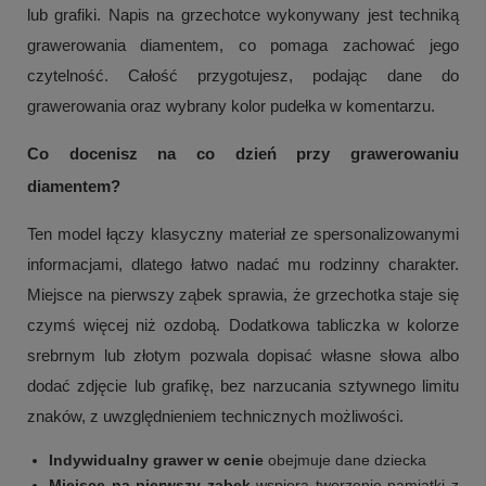
lub grafiki. Napis na grzechotce wykonywany jest techniką
grawerowania diamentem, co pomaga zachować jego
czytelność. Całość przygotujesz, podając dane do
grawerowania oraz wybrany kolor pudełka w komentarzu.
Co docenisz na co dzień przy grawerowaniu
diamentem?
Ten model łączy klasyczny materiał ze spersonalizowanymi
informacjami, dlatego łatwo nadać mu rodzinny charakter.
Miejsce na pierwszy ząbek sprawia, że grzechotka staje się
czymś więcej niż ozdobą. Dodatkowa tabliczka w kolorze
srebrnym lub złotym pozwala dopisać własne słowa albo
dodać zdjęcie lub grafikę, bez narzucania sztywnego limitu
znaków, z uwzględnieniem technicznych możliwości.
Indywidualny grawer w cenie
obejmuje dane dziecka
Miejsce na pierwszy ząbek
wspiera tworzenie pamiątki z