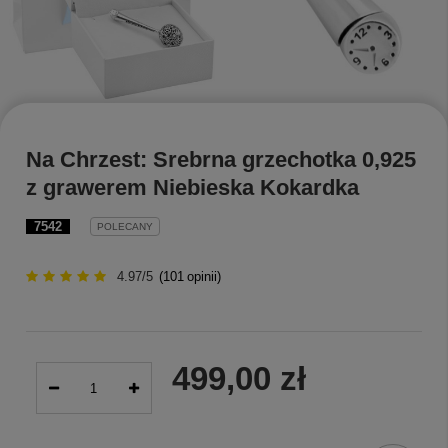
Na Chrzest: Srebrna grzechotka 0,925
z grawerem Niebieska Kokardka
7542
POLECANY
4.97/5
(
101
opinii)
499,00 zł