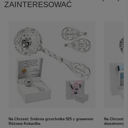
ZAINTERESOWAĆ
Na Chrzest: Srebrna grzechotka 925 z grawerem
Na Chrzest: 
Różowa Kokardka
dwustronny N