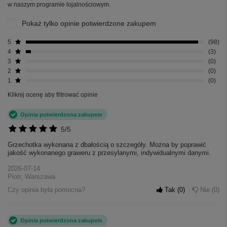
w naszym programie lojalnościowym.
Pokaż tylko opinie potwierdzone zakupem
5
98
4
3
3
0
2
0
1
0
Kliknij ocenę aby filtrować opinie
Opinia potwierdzona zakupem
5/5
Grzechotka wykonana z dbałością o szczegóły. Można by poprawić
jakość wykonanego graweru z przesylanymi, indywidualnymi danymi.
2026-07-14
Piotr, Warszawa
Czy opinia była pomocna?
Tak
0
Nie
0
Opinia potwierdzona zakupem