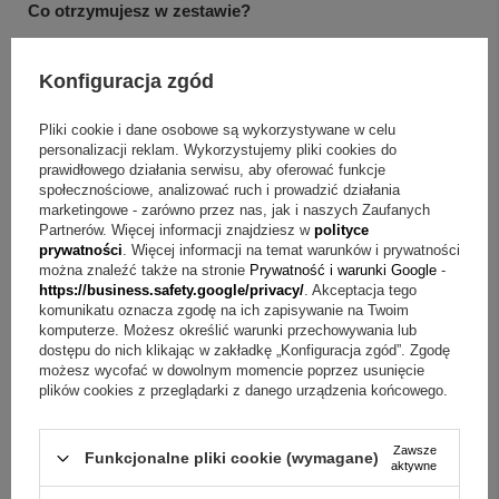
Co otrzymujesz w zestawie?
grzechotka srebrna
Konfiguracja zgód
grawer na grzechotce (zegar, imię dziecka oraz oznaczenia
jednostek)
Pliki cookie i dane osobowe są wykorzystywane w celu
srebrna lub złota tabliczka z Twoją dedykacją i/lub zdjęciem
personalizacji reklam. Wykorzystujemy pliki cookies do
eleganckie białe pudełko
prawidłowego działania serwisu, aby oferować funkcje
społecznościowe, analizować ruch i prowadzić działania
Q&A w skrócie o miejscu na pierwszy ząbek
marketingowe - zarówno przez nas, jak i naszych Zaufanych
Partnerów. Więcej informacji znajdziesz w
polityce
prywatności
. Więcej informacji na temat warunków i prywatności
Pytanie:
Jakie dane obejmuje grawer w cenie?
Odpowiedź:
można znaleźć także na stronie
Prywatność i warunki Google
-
W cenę wliczony jest grawer: imię dziecka, waga, wzrost,
https://business.safety.google/privacy/
. Akceptacja tego
komunikatu oznacza zgodę na ich zapisywanie na Twoim
godzina.
komputerze. Możesz określić warunki przechowywania lub
dostępu do nich klikając w zakładkę „Konfiguracja zgód”. Zgodę
Pytanie:
Jak wykonywany jest napis na grzechotce?
możesz wycofać w dowolnym momencie poprzez usunięcie
plików cookies z przeglądarki z danego urządzenia końcowego.
Odpowiedź:
Napis umieszczamy w technice grawerowania
diamentem, a uzyskany napis jest trwały i nie ściera się.
Zawsze
Funkcjonalne pliki cookie (wymagane)
aktywne
Pytanie:
Jak podać wartości do graweru wzrostu i wagi?