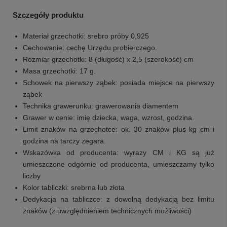
Szczegóły produktu
Materiał grzechotki: srebro próby 0,925
Cechowanie: cechę Urzędu probierczego.
Rozmiar grzechotki: 8 (długość) x 2,5 (szerokość) cm
Masa grzechotki: 17 g.
Schowek na pierwszy ząbek: posiada miejsce na pierwszy
ząbek
Technika grawerunku: grawerowania diamentem
Grawer w cenie: imię dziecka, waga, wzrost, godzina.
Limit znaków na grzechotce: ok. 30 znaków plus kg cm i
godzina na tarczy zegara.
Wskazówka od producenta: wyrazy CM i KG są już
umieszczone odgórnie od producenta, umieszczamy tylko
liczby
Kolor tabliczki: srebrna lub złota
Dedykacja na tabliczce: z dowolną dedykacją bez limitu
znaków (z uwzględnieniem technicznych możliwości)