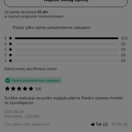
Za opinię otrzymasz
50 pkt.
w naszym programie lojalnościowym.
Pokaż tylko opinie potwierdzone zakupem
5
61
4
0
3
0
2
0
1
0
Kliknij ocenę aby filtrować opinie
Opinia potwierdzona zakupem
5/5
Szybka realizacja wszystko wygląda pięknie Bardzo sprawny kontakt
ze sprzedającym
2026-06-08
MALWINA, LĘBORK
Czy opinia była pomocna?
Tak
1
Nie
0