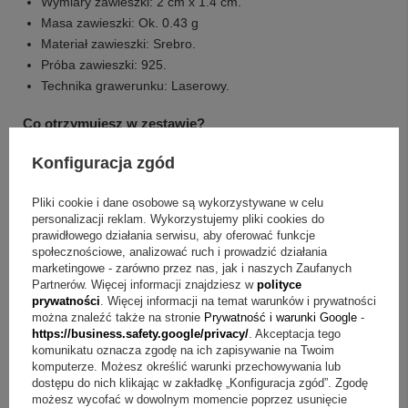
Wymiary zawieszki: 2 cm x 1.4 cm.
Masa zawieszki: Ok. 0.43 g
Materiał zawieszki: Srebro.
Próba zawieszki: 925.
Technika grawerunku: Laserowy.
Co otrzymujesz w zestawie?
Konfiguracja zgód
Srebrna zawieszka anioł.
Niewielki grawerunek np. imię, data itp.
Pliki cookie i dane osobowe są wykorzystywane w celu
Ozdobne białe pudełko.
personalizacji reklam. Wykorzystujemy pliki cookies do
Metalowa tabliczka z Państwa osobistą dedykacją.
prawidłowego działania serwisu, aby oferować funkcje
społecznościowe, analizować ruch i prowadzić działania
O co pytają najczęściej?
marketingowe - zarówno przez nas, jak i naszych Zaufanych
Partnerów. Więcej informacji znajdziesz w
polityce
prywatności
. Więcej informacji na temat warunków i prywatności
Pytanie:
Jaką symbolikę ma motyw anioła?
Odpowiedź:
można znaleźć także na stronie
Prywatność i warunki Google
-
Motyw anioła przywołuje skojarzenie z Aniołem Stróżem,
https://business.safety.google/privacy/
. Akceptacja tego
komunikatu oznacza zgodę na ich zapisywanie na Twoim
dlatego kojarzy się z opiekuńczością, bezpieczeństwem,
komputerze. Możesz określić warunki przechowywania lub
dobrem i miłością.
dostępu do nich klikając w zakładkę „Konfiguracja zgód”. Zgodę
możesz wycofać w dowolnym momencie poprzez usunięcie