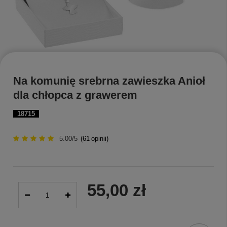
Na komunię srebrna zawieszka Anioł
dla chłopca z grawerem
18715
5.00/5
(
61
opinii)
55,00 zł