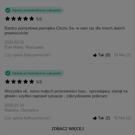
Opinia potwierdzona zakupem
5/5
Bardzo pomysłowa pamiątka Chrztu Sw. w sam raz dla moich dwóch
prawnuczków
2026-03-16
Ewa Maria, Warszawa
Czy opinia była pomocna?
Tak
0
Nie
2
Opinia potwierdzona zakupem
5/5
Wszystko ok, mimo małych przeciwności losu , sprzedajacy stanął na
głowie i szybko naprawił sytuacje , zdecydowanie polecam.
2026-01-30
Malwina, Domanice
Czy opinia była pomocna?
Tak
2
Nie
2
ZOBACZ WIĘCEJ