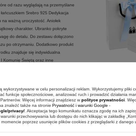
które od razu wyglądają na przemyślane
az łańcuszkiem Srebro 925 Dedykacja
 na ważną uroczystość. Aniołek
iątkowy charakter. Ubranko pokryte
 uwagę do detalu. Do zestawu dołączono
razu po otrzymaniu. Dodatkowo produkt
rodku znajduje się indywidualna
, I Komunię Świętą oraz inne
przekaz.
są wykorzystywane w celu personalizacji reklam. Wykorzystujemy pliki 
 subtelnej biżuterii z elementem
wać funkcje społecznościowe, analizować ruch i prowadzić działania m
 Partnerów. Więcej informacji znajdziesz w
polityce prywatności
. Wię
isuje się w charakter uroczystości
a znaleźć także na stronie
Prywatność i warunki Google
-
yjnego wyrazu. Ważne jest także to, że
gle/privacy/
. Akceptacja tego komunikatu oznacza zgodę na ich zapi
warunki przechowywania lub dostępu do nich klikając w zakładkę „Kon
nież łańcuszek oraz estetyczne
momencie poprzez usunięcie plików cookies z przeglądarki z danego
ko dopracowany upominek, który nie
 osobno.