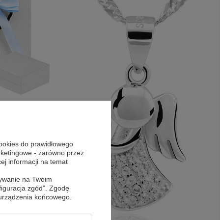
cookies do prawidłowego
arketingowe - zarówno przez
cej informacji na temat
sywanie na Twoim
figuracja zgód”. Zgodę
 urządzenia końcowego.