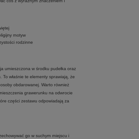
wać coś z wyraźnym znaczeniem i
iętej
eligijny motyw
zystości rodzinne
ja umieszczona w środku pudełka oraz
m. To właśnie te elementy sprawiają, że
i osoby obdarowanej. Warto również
umieszczenia grawerunku na odwrocie
tóre części zestawu odpowiadają za
rzechowywać go w suchym miejscu i