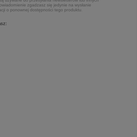
ą używane do przesyłania newsletterów lub innych
owiadomienie zgadzasz się jedynie na wysłanie
cji o ponownej dostępności tego produktu.
asz: