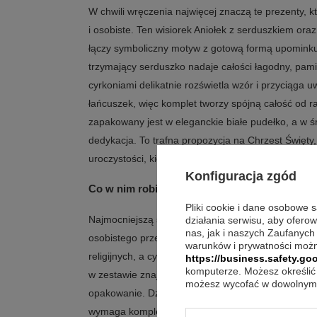
W chwili wręczenia najwięcej znaczą te prezenty, 
i osobiste. Ten wisiorek Aniołek z serduszkiem or
łączy symboliczny motyw z gotową formą upominku
trzymający serduszko nadaje całości łagodny, pam
cyrkoniami delikatnie rozświetla wzór i przyciąga
łańcuszek, więc komplet tworzy spójną całość od 
zapakowany jest w eleganckie białe pudełko, a w ś
dedykacja. To trafna propozycja na Chrzest Święty
uroczystości, kiedy liczy się zarówno wygląd, jak i 
Konfiguracja zgód
Co w nim robi największą różnicę?
Pliki cookie i dane osobowe 
Najmocniejszą stroną tego kompletu jest połączenie
działania serwisu, aby ofero
nas, jak i naszych Zaufanych
osobistego przekazu. Sam motyw aniołka dobrze wp
warunków i prywatności możn
religijnych, a cyrkonie dodają mu bardziej dekorac
https://business.safety.goo
komputerze. Możesz określić 
w zestawie znajduje się nie tylko wisiorek, ale rów
możesz wycofać w dowolnym 
opakowanie. Dzięki temu całość prezentuje się ja
wymaga kompletowania podstawowych elementów