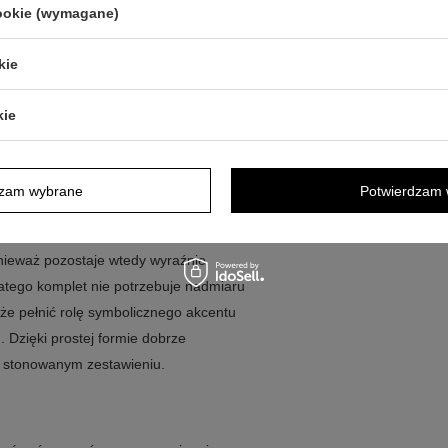
cookie (wymagane)
oliczny charakter prezentu
 detal
kie
kie
udełko i dedykacja
dzam wybrane
Potwierdzam 
 akcent stylizacji, zwłaszcza przy
w aniołka dobrze współgra z
onieważ pozostaje wtedy wyraźnie
latego komplet nie potrzebuje nadmiaru
że pełnić rolę symbolicznego akcentu
Dzięki prostej formie dobrze
 i stonowanym zestawieniu.