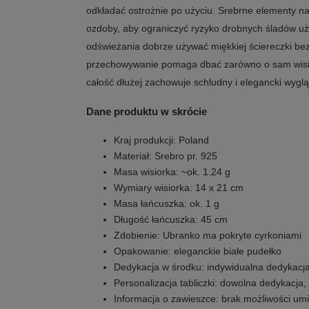
odkładać ostrożnie po użyciu. Srebrne elementy naj
ozdoby, aby ograniczyć ryzyko drobnych śladów uż
odświeżania dobrze używać miękkiej ściereczki bez
przechowywanie pomaga dbać zarówno o sam wisior
całość dłużej zachowuje schludny i elegancki wyglą
Dane produktu w skrócie
Kraj produkcji: Poland
Materiał: Srebro pr. 925
Masa wisiorka: ~ok. 1.24 g
Wymiary wisiorka: 14 x 21 cm
Masa łańcuszka: ok. 1 g
Długość łańcuszka: 45 cm
Zdobienie: Ubranko ma pokryte cyrkoniami
Opakowanie: eleganckie białe pudełko
Dedykacja w środku: indywidualna dedykacj
Personalizacja tabliczki: dowolna dedykacja, 
Informacja o zawieszce: brak możliwości u