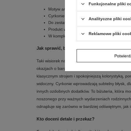
Funkcjonalne pliki 
Motyw aniołka z serduszkiem podkreśla symb
Cyrkonie na ubranku nadają całości ozdobny
Analityczne pliki coo
Do zestawu dołączony jest łańcuszek
Produkt wykonano ze srebra próby 925
Reklamowe pliki coo
W komplecie znajduje się eleganckie białe p
Jak sprawić, by pasował do wielu zestawów?
Potwier
Taki wisiorek najlepiej prezentuje się jako delikatny
okazjach o bardziej uroczystym charakterze. Moty
klasycznym strojem i spokojniejszą kolorystyką, p
widoczny. Cyrkonie wprowadzają subtelny błysk, d
innych ozdobnych dodatków. To biżuteria, która mo
noszonego przy ważnych wydarzeniach rodzinnych. 
odnajduje się zarówno w bardziej odświętnym, jak
Kto doceni detale i przekaz?