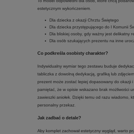
To model odpowiedni dla osób, które chcą podaro
estetycznym wykończeniem.
Dla dziecka z okazji Chrztu Świętego
Dla dziecka przystępującego do I Komunii Św
Dla bliskiej osoby, gdy ważny jest delikatny r
Dla osób szukających prezentu na inne uroc
Co podkreśla osobisty charakter?
Indywidualny wymiar tego zestawu buduje dedykac
tabliczka z dowolną dedykacją, grafiką lub zdjęcie
prezent może zostać lepiej dopasowany do okazji 
pamiętać, że w opisie wskazano brak możliwości 
zawieszki aniołek. Dzięki temu od razu wiadomo, k
personalny przekaz.
Jak zadbać o detale?
Aby komplet zachował estetyczny wygląd, warto p