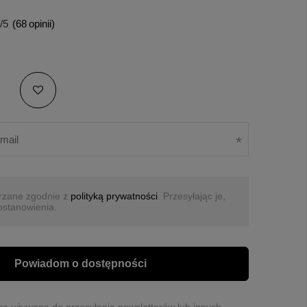
/5
(
68
opinii)
rzane zgodnie z
polityką prywatności
. Przesyłając je,
ostanowienia.
Powiadom o dostępności