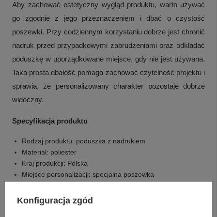
Aby zachować estetyczny wygląd produktu, warto używać
go zgodnie z jego przeznaczeniem i dbać o czystość
poszewki. Przy codziennym korzystaniu dobrze jest chronić
nadruk przed przypadkowymi zabrudzeniami oraz odkładać
poduszkę w uporządkowane miejsce, gdy nie jest używana.
Taka prosta dbałość pomaga zachować czytelność projektu i
sprawia, że personalizowany charakter pozostaje dobrze
widoczny.
Specyfikacja produktu
Rodzaj produktu: poduszka z nadrukiem
Materiał: poliester
Kraj produkcji: Polska
Miejsce personalizacji: specjalna poszewka
Treść personalizacji: wybrany napis / dedykacja
Element graficzny: zdjęcie / logo / grafika
Konfiguracja zgód
Liczba stron z nadrukiem: po jednej stronie