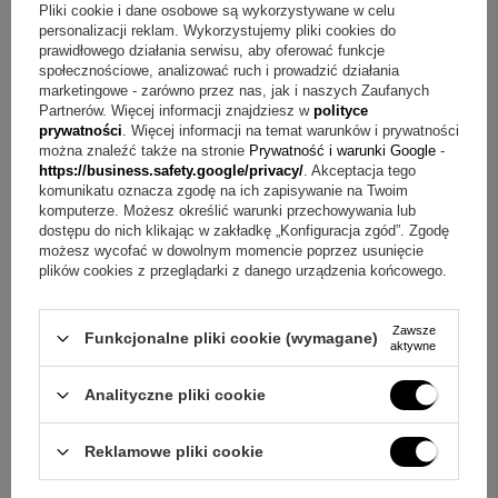
Przeznaczenie: urodziny / Walentynki / dzień Matki /
Pliki cookie i dane osobowe są wykorzystywane w celu
Rocznica
personalizacji reklam. Wykorzystujemy pliki cookies do
prawidłowego działania serwisu, aby oferować funkcje
Długość produktu: 380 mm
społecznościowe, analizować ruch i prowadzić działania
Szerokość produktu: 380 mm
marketingowe - zarówno przez nas, jak i naszych Zaufanych
Partnerów. Więcej informacji znajdziesz w
polityce
W skład zestawu wchodzi
prywatności
. Więcej informacji na temat warunków i prywatności
można znaleźć także na stronie
Prywatność i warunki Google
-
https://business.safety.google/privacy/
. Akceptacja tego
poszewka
komunikatu oznacza zgodę na ich zapisywanie na Twoim
nadruk na poszewce
komputerze. Możesz określić warunki przechowywania lub
Poduszka
dostępu do nich klikając w zakładkę „Konfiguracja zgód”. Zgodę
możesz wycofać w dowolnym momencie poprzez usunięcie
Najczęściej zadawane pytania o poduszkę z własnym
plików cookies z przeglądarki z danego urządzenia końcowego.
zdjęciem
Zawsze
Funkcjonalne pliki cookie (wymagane)
aktywne
Pytanie:
Jaką personalizację można umieścić na tej
poduszce?
Odpowiedź:
Na poszewce można umieścić
Analityczne pliki cookie
wybrany napis lub dedykację, a także zdjęcie, logo albo
grafikę po jednej stronie.
Reklamowe pliki cookie
Pytanie:
Czy na poszewce można dodać własne zdjęcie?