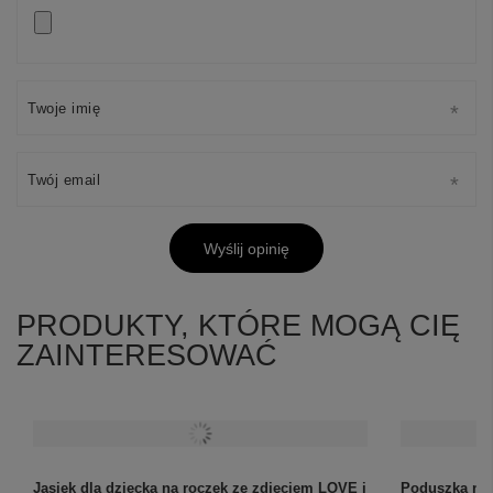
Twoje imię
Twój email
Wyślij opinię
PRODUKTY, KTÓRE MOGĄ CIĘ
ZAINTERESOWAĆ
Jasiek dla dziecka na roczek ze zdjęciem LOVE i
Poduszka na 