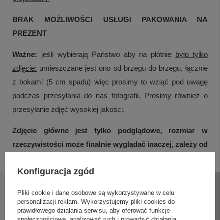
BRAK MOŻLIWOŚCI USŁUGI PAKOWANIA NA
PREZENT
Ważne:
jeśli wybierają Państwo aby na płótnie
było tylko
zdjęcie:
umieszczane jest ono od brzegu do brzegu, łącznie
z bokami (5 cm spadu) więc prosimy to wziąć pod uwagę
podczas przesyłania do nas fotografii. Prosimy również o
przesyłanie zdjęć wysokiej jakości.
Zdjęcie główne jest tylko podglądowe, rozmiar w
rzeczywistości może finalnie wyglądać inaczej, zależy od
rozmiaru jaki Państwo wybiorą.
Konfiguracja zgód
Pliki cookie i dane osobowe są wykorzystywane w celu
personalizacji reklam. Wykorzystujemy pliki cookies do
prawidłowego działania serwisu, aby oferować funkcje
społecznościowe, analizować ruch i prowadzić działania