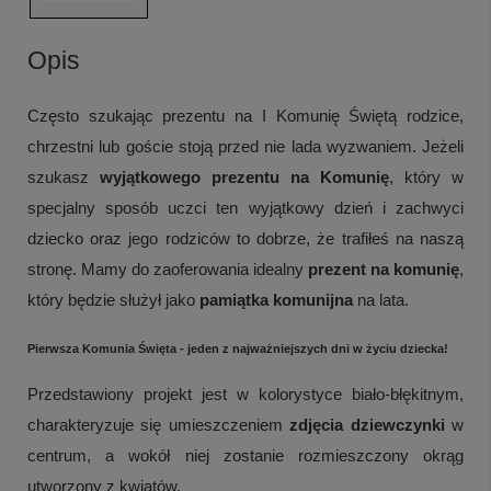
Opis
Często szukając prezentu na I Komunię Świętą rodzice,
chrzestni lub goście stoją przed nie lada wyzwaniem.
Jeżeli
szukasz
w
yjątkowego prezentu na Komunię
, który w
specjalny sposób uczci ten wyjątkowy dzień i zachwyci
dziecko oraz jego rodziców to
dobrze, że trafiłeś na naszą
stronę. Mamy do zaoferowania idealny
prezent na komunię
,
który będzie służył jako
pamiątka komunijna
na lata.
Pierwsza Komunia Święta - jeden z najważniejszych dni w życiu dziecka!
Przedstawiony projekt jest w kolorystyce biało-błękitnym,
charakteryzuje się umieszczeniem
zdjęcia dziewczynki
w
centrum, a wokół niej zostanie rozmieszczony okrąg
utworzony z kwiatów.