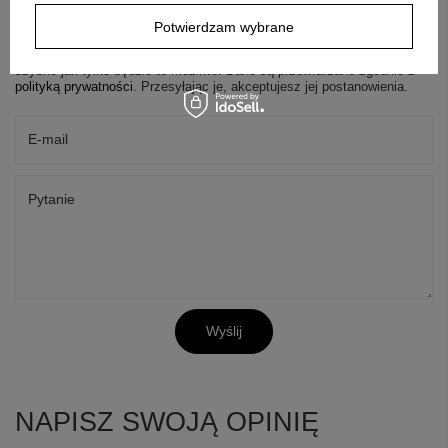
Potwierdzam wybrane
Jeżeli powyższy opis jest dla Ciebie niewystarczający, prześlij nam
swoje pytanie odnośnie tego produktu. Postaramy się odpowiedzieć tak
szybko jak tylko będzie to możliwe.
Dane są przetwarzane zgodnie z
polityką prywatności
. Przesyłając je, akceptujesz jej postanowienia.
E-mail
Pytanie
Wyślij
NAPISZ SWOJĄ OPINIĘ