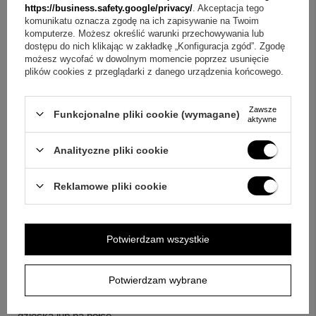
https://business.safety.google/privacy/
. Akceptacja tego
„
Na pamiątkę Chrztu Świętego
komunikatu oznacza zgodę na ich zapisywanie na Twoim
Niech Anioł Stróż czuwa nad Tobą
komputerze. Możesz określić warunki przechowywania lub
dostępu do nich klikając w zakładkę „Konfiguracja zgód”. Zgodę
Dziadkowie
”
możesz wycofać w dowolnym momencie poprzez usunięcie
plików cookies z przeglądarki z danego urządzenia końcowego.
„
Z okazji Chrztu Świętego
Bożej opieki na każdy dzień
Zawsze
Funkcjonalne pliki cookie (wymagane)
aktywne
Chrzestni
”
Analityczne pliki cookie
Pytania i odpowiedzi
Reklamowe pliki cookie
Czy ten obrazek pasuje na prezent na Chrzest Święty?
Tak, to klasyczna i bardzo symboliczna
pamiątka Chrztu
Potwierdzam wszystkie
Świętego
z motywem
Anioła Stróża
.
Jaki jest rozmiar obrazka?
Potwierdzam wybrane
Obrazek ma
11x10 cm
, więc łatwo go ustawić w pokoju
dziecka lub na półce.