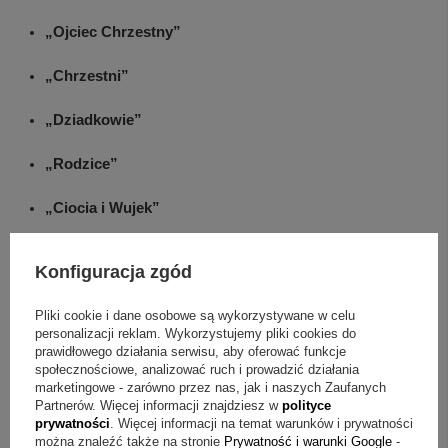
„Ojciec Chrzestny”
„Chrzestni”
„Dziadkowie”
„Rodzice”
„Ciocia i Wujek”
„Rodzina”
Konfiguracja zgód
Przykładowe dedykacje do personalizacji
Pliki cookie i dane osobowe są wykorzystywane w celu
personalizacji reklam. Wykorzystujemy pliki cookies do
„Pamiątka Chrztu Świętego
prawidłowego działania serwisu, aby oferować funkcje
Hania
społecznościowe, analizować ruch i prowadzić działania
marketingowe - zarówno przez nas, jak i naszych Zaufanych
14.08.2025
Partnerów. Więcej informacji znajdziesz w
polityce
Matka Chrzestna
”
prywatności
. Więcej informacji na temat warunków i prywatności
można znaleźć także na stronie
Prywatność i warunki Google
-