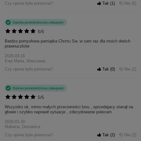
Czy opinia była pomocna?
Tak
1
Nie
0
Opinia potwierdzona zakupem
5/5
Bardzo pomysłowa pamiątka Chrztu Sw. w sam raz dla moich dwóch
prawnuczków
2026-03-16
Ewa Maria, Warszawa
Czy opinia była pomocna?
Tak
0
Nie
2
Opinia potwierdzona zakupem
5/5
Wszystko ok, mimo małych przeciwności losu , sprzedajacy stanął na
głowie i szybko naprawił sytuacje , zdecydowanie polecam.
2026-01-30
Malwina, Domanice
Czy opinia była pomocna?
Tak
2
Nie
2