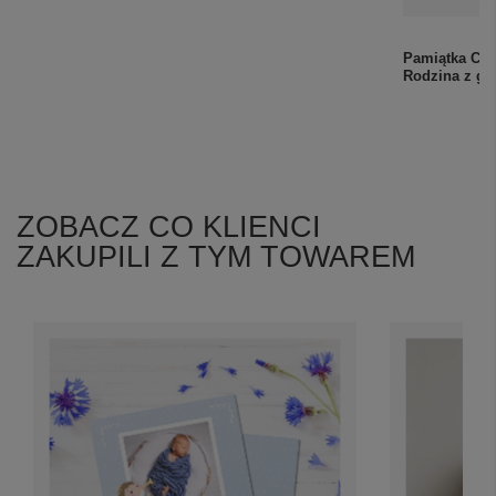
Obrazek Aniołka malowany na drewnie 11x10 cm
Pamiątka Chr
– Estego, srebrne ręczne zdobienie, pamiątka na
Rodzina z g
Chrzest dla chłopca
95,00 zł
ZOBACZ CO KLIENCI
ZAKUPILI Z TYM TOWAREM