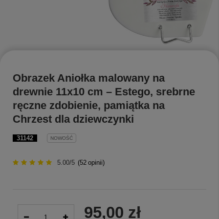
Obrazek Aniołka malowany na
drewnie 11x10 cm – Estego, srebrne
ręczne zdobienie, pamiątka na
Chrzest dla dziewczynki
31142
NOWOŚĆ
5.00/5
(
52
opinii)
95,00 zł