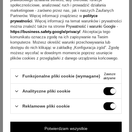
Opakowanie: tekturowe pudełko od producenta
społecznościowe, analizować ruch i prowadzić działania
marketingowe - zarówno przez nas, jak i naszych Zaufanych
W cenie są ujęte następujące elementy
Partnerów. Więcej informacji znajdziesz w
polityce
prywatności
. Więcej informacji na temat warunków i prywatności
można znaleźć także na stronie
Prywatność i warunki Google
-
Obrazek z dziewczynką
https://business.safety.google/privacy/
. Akceptacja tego
Grawer na odwrocie (bez limitu znaków z uwzględnieniem
komunikatu oznacza zgodę na ich zapisywanie na Twoim
technicznych możliwości)
komputerze. Możesz określić warunki przechowywania lub
dostępu do nich klikając w zakładkę „Konfiguracja zgód”. Zgodę
Tekturowe pudełko od producenta
możesz wycofać w dowolnym momencie poprzez usunięcie
plików cookies z przeglądarki z danego urządzenia końcowego.
Pytania przed zakupem obrazka z grawerem
Pytanie:
Jak przekazać treść do graweru?
Odpowiedź:
Zawsze
Funkcjonalne pliki cookie (wymagane)
aktywne
Wybierasz dowolny tekst, a grawer zostanie umieszczony
na odwrocie w technice grawerowania laserem.
Analityczne pliki cookie
Pytanie:
Jak długi może być napis na odwrocie?
Reklamowe pliki cookie
Odpowiedź:
Grawer jest bez limitu znaków z
uwzględnieniem technicznych możliwości.
Potwierdzam wszystkie
Pytanie:
Czy napis z przodu można zmienić?
Odpowiedź: