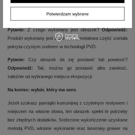
Nie, z przodu znajduje się stały napis "Pamiątka I Komunii
Potwierdzam wybrane
Świętej" umieszczony przez producenta.
Pytanie:
Z czego wykonany jest obrazek?
Odpowiedź:
Produkt wykonany jest z drewna, a metalowa część została
pokryta czystym srebrem w technologii PVD.
Pytanie:
Czy obrazek da się postawić lub powiesić?
Odpowiedź:
Tak, można go postawić albo zawiesić,
zależnie od wybranego miejsca ekspozycji.
Na koniec: wybór, który ma sens
Jeżeli szukasz pamiątki komunijnej z czytelnym motywem i
miejscem na własne słowa, ten obrazek spełni te potrzeby
bez zbędnych dodatków. Srebrzone wykończenie uzyskane
metodą PVD, włoskie wykonanie oraz laserowy grawer na