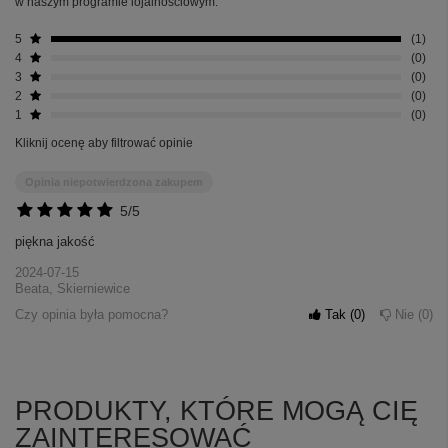
w naszym programie lojalnościowym.
5
1
4
0
3
0
2
0
1
0
Kliknij ocenę aby filtrować opinie
Opinia niepotwierdzona zakupem
5/5
piękna jakość
2024-07-15
Beata, Skierniewice
Czy opinia była pomocna?
Tak
0
Nie
0
PRODUKTY, KTÓRE MOGĄ CIĘ
ZAINTERESOWAĆ