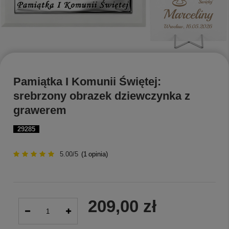
Pamiątka I Komunii Świętej:
srebrzony obrazek dziewczynka z
grawerem
29285
5.00/5
(
1
opinia)
209,00 zł