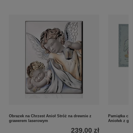
Obrazek na Chrzest Anioł Stróż na drewnie z
Pamiątka chr
grawerem laserowym
Aniołek z gr
239,00 zł