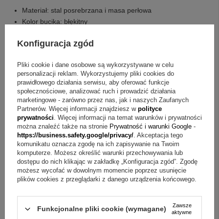
Materiał: stal posrebrzana i masa perłowa
Kolor bucika: błękitny
Powłoka ochronna: lakier ochronny
Konfiguracja zgód
Zdobienie: cyrkonie
Wstążka: niebieska
Pliki cookie i dane osobowe są wykorzystywane w celu
Wysokość produktu: 5,3 cm
personalizacji reklam. Wykorzystujemy pliki cookies do
Szerokość produktu: 11 cm
prawidłowego działania serwisu, aby oferować funkcje
społecznościowe, analizować ruch i prowadzić działania
Jakie są składowe zestawu?
marketingowe - zarówno przez nas, jak i naszych Zaufanych
Partnerów. Więcej informacji znajdziesz w
polityce
prywatności
. Więcej informacji na temat warunków i prywatności
Posrebrzana skarbonka "Błękitny Bucik"
można znaleźć także na stronie
Prywatność i warunki Google
-
Białe tekturowe pudełko od producenta
https://business.safety.google/privacy/
. Akceptacja tego
komunikatu oznacza zgodę na ich zapisywanie na Twoim
Masz pytania? Sprawdź odpowiedzi
komputerze. Możesz określić warunki przechowywania lub
dostępu do nich klikając w zakładkę „Konfiguracja zgód”. Zgodę
możesz wycofać w dowolnym momencie poprzez usunięcie
Pytanie:
Czy skarbonka jest odpowiednia na chrzest
plików cookies z przeglądarki z danego urządzenia końcowego.
chłopca?
Odpowiedź:
Tak, to model wskazany jako prezent
na Chrzest Święty dla chłopca, a błękitny bucik podkreśla
Zawsze
Funkcjonalne pliki cookie (wymagane)
dziecięcy charakter.
aktywne