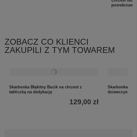
Chrzest lub 
posrebrzana 
ZOBACZ CO KLIENCI
ZAKUPILI Z TYM TOWAREM
Skarbonka Błękitny Bucik na chrzest z
Skarbonka Różo
tabliczką na dedykację
dziewczynki z 
129,00 zł