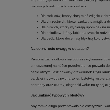
pierwszych rodzinnych uroczystości.
Dla rodziców, którzy chcą mieć zdjęcie z ch
Dla chrzestnych, którzy szukają pamiątki z 
Dla bliskich, którzy wybierają upominek na n
Dla dziadków, którzy lubią otaczać się rodz
Dla osób, które doceniają błękitną kolorysty
Na co zwrócić uwagę w detalach?
Personalizacja odbywa się poprzez wykonanie dowo
umieszczonej na nóżce przedmiotu, co pozwala do
cenie otrzymujesz dowolny grawerunek z tyłu ramki
bardziej indywidualny charakter. Estetykę wspieraj
ochronny oraz czarny, elegancki welur na tylnej czę
Jak uniknąć typowych błędów?
Aby ramka długo prezentowała się estetycznie, wart