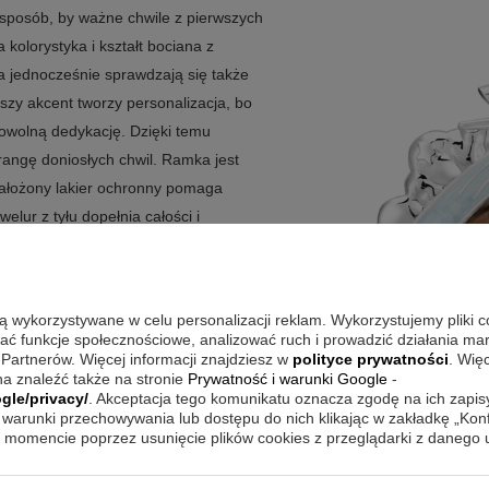
sposób, by ważne chwile z pierwszych
 kolorystyka i kształt bociana z
 a jednocześnie sprawdzają się także
jszy akcent tworzy personalizacja, bo
dowolną dedykację. Dzięki temu
e rangę doniosłych chwil. Ramka jest
nałożony lakier ochronny pomaga
lur z tyłu dopełnia całości i
ozdoba, która pozwala wyeksponować
są wykorzystywane w celu personalizacji reklam. Wykorzystujemy pliki 
wać funkcje społecznościowe, analizować ruch i prowadzić działania m
 Partnerów. Więcej informacji znajdziesz w
polityce prywatności
. Wię
koracyjny wygląd z wygodą ekspozycji
a znaleźć także na stronie
Prywatność i warunki Google
-
 kolorze przyciąga uwagę, a trwałe
gle/privacy/
. Akceptacja tego komunikatu oznacza zgodę na ich zapi
warunki przechowywania lub dostępu do nich klikając w zakładkę „Kon
gląd przez długi czas.
momencie poprzez usunięcie plików cookies z przeglądarki z danego
ości znaczenia, dzięki czemu prezent