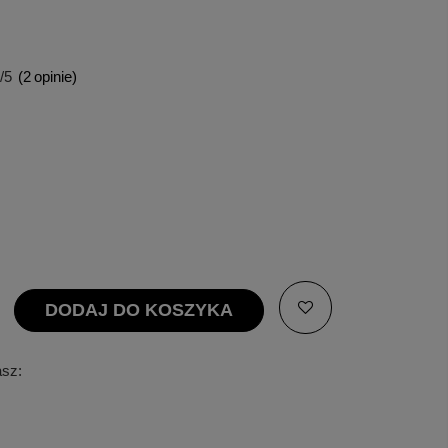
/5
(
2
opinie)
DODAJ DO KOSZYKA
asz: