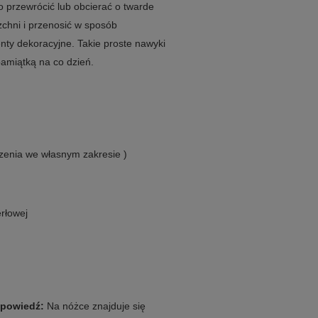
o przewrócić lub obcierać o twarde
rzchni i przenosić w sposób
nty dekoracyjne. Takie proste nawyki
pamiątką na co dzień.
zenia we własnym zakresie )
erłowej
powiedź:
Na nóżce znajduje się