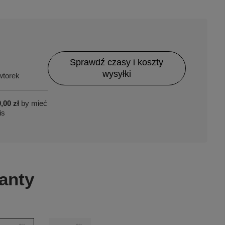
Sprawdź czasy i koszty
wysyłki
torek
,00 zł
by mieć
is
anty