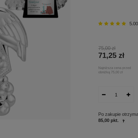
5.00
75,00 zł
71,25 zł
Najniższa cena przed
obniżką
75,00 zł
Po zakupie otrzym
85,00 pkt.