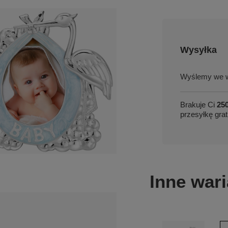
Wysyłka
we w
Brakuje Ci
250
przesyłkę grat
Inne wari