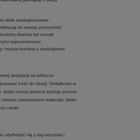
rztu stale wyeksponowane
dedykacją na ważną uroczystość
arodziny dziecka lub roczek
innymi wspomnieniami
kę i motyw bociana z zawiniątkiem
lnej dedykacji na tabliczce
pasować treść do okazji. Dodatkowo w
, dzięki czemu prezent zyskuje jeszcze
ą również zastosowane materiały, lakier
ści ramki.
o obchodzić się z nią ostrożnie i