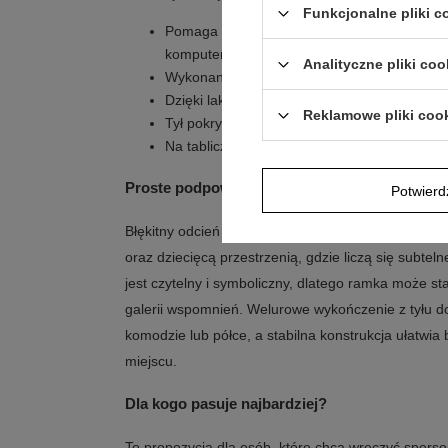
Funkcjonalne pliki 
Pomaga wyeksponować zdjęcie z chrztu bez 
komputera
Analityczne pliki coo
Wykonana jest z masy perłowej i posrebrzane
Dzięki lakierowi ochronnemu nie traci blasku 
Reklamowe pliki coo
Tył pokryty jest czarnym, eleganckim welur
Na tabliczce na nóżce można umieścić dowo
Proste podpowiedzi aranżacyjne
Potwier
Błękitny odcień i delikatny połysk masy perłowej d
oraz dziecięcą przestrzenią, gdzie liczą się subtel
jest czytelny i symboliczny, dlatego ramka może 
galerii wspomnień. Welurowe wykończenie z tyłu do
komodzie lub półce, a stabilna konstrukcja ułatwi
miejscu.
Dla kogo pasuje najbardziej?
To propozycja dla osób, które chcą wręczyć sperso