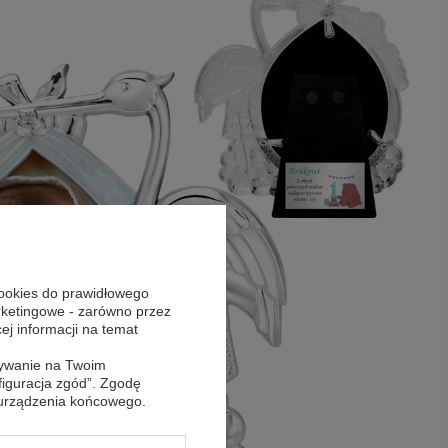
cookies do prawidłowego
arketingowe - zarówno przez
cej informacji na temat
sywanie na Twoim
figuracja zgód”. Zgodę
 urządzenia końcowego.