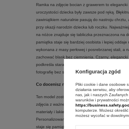
Ramka na zdjęcie bocian z grawerem to elegancki 
uroczystości dziecka były zawsze pod ręką. Błękitna
zawiniątkiem naturalnie pasują do nastroju chrztu,
przy okazji narodzin dziecka lub roczku. Najważnie
na nóżce znajduje się tabliczka przeznaczona na 
pamiątka staje się bardziej osobista i lepiej oddaj
wykonana z masy perłowej i posrebrzanej stali, a 
zachować blask bez ciemnienia. Czarny, elegancki we
podkreśla staranne wykończenie. To praktyczna 
Konfiguracja zgód
fotografię bez sięgania po album czy komputer.
Co docenisz na co dzień?
Pliki cookie i dane osobowe 
działania serwisu, aby ofero
nas, jak i naszych Zaufanych
Ten model został zaprojektowany tak, by łączyć de
warunków i prywatności możn
zdjęcia z ważnego dnia. Motyw bociana w błękitnym
https://business.safety.goo
komputerze. Możesz określić 
materiały i lakier ochronny wspierają estetyczny wy
możesz wycofać w dowolnym 
Personalizowana dedykacja na tabliczce dodaje cał
staje się pamiątką z jasnym przekazem.