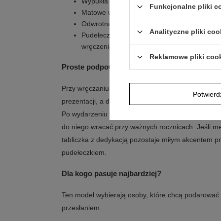
Wypukła postać Matki Boskiej w centrum dod
Funkcjonalne pliki 
Matowe wykończenie i polerowanie na połysk
Odwrotna strona pozwala dodać spersonali
Analityczne pliki coo
Pudełeczko z różową kokardką i tabliczka z
wręczenia
Reklamowe pliki coo
Proste podpowiedzi aranżacyjne
Przy wręczaniu warto wykorzystać pudełeczko z ko
Potwier
prezentacji, a dedykację na tabliczce potraktować j
Po wydarzeniu komplet dobrze wygląda w domowym
do niego wracać przy ważnych rocznicach. Jeśli me
tabliczka z dedykacją pozostaje miłym akcentem
pudełeczkiem.
Dla kogo pasuje najbardziej?
Ten model wybierają osoby, które chcą podarować 
przesłaniem.