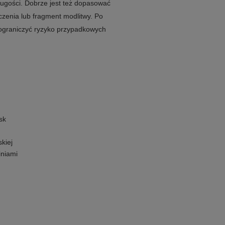
ługości. Dobrze jest też dopasować
yczenia lub fragment modlitwy. Po
ograniczyć ryzyko przypadkowych
sk
kiej
iniami