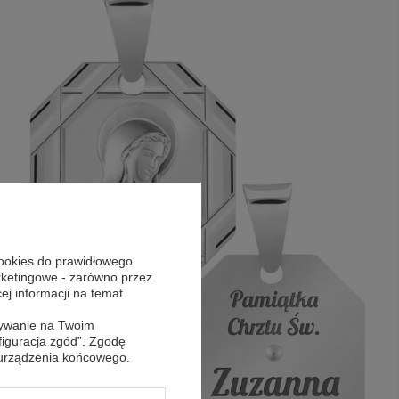
cookies do prawidłowego
arketingowe - zarówno przez
cej informacji na temat
sywanie na Twoim
figuracja zgód”. Zgodę
 urządzenia końcowego.