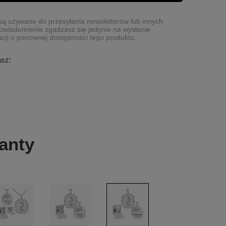
ą używane do przesyłania newsletterów lub innych
owiadomienie zgadzasz się jedynie na wysłanie
cji o ponownej dostępności tego produktu.
asz:
anty