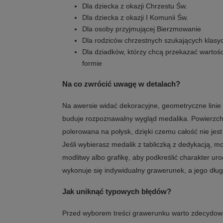
Dla dziecka z okazji Chrzestu Św.
Dla dziecka z okazji I Komunii Św.
Dla osoby przyjmującej Bierzmowanie
Dla rodziców chrzestnych szukających klas
Dla dziadków, którzy chcą przekazać wartośc
formie
Na co zwrócić uwagę w detalach?
Na awersie widać dekoracyjne, geometryczne linie 
buduje rozpoznawalny wygląd medalika. Powierzch
polerowana na połysk, dzięki czemu całość nie jest j
Jeśli wybierasz medalik z tabliczką z dedykacją, 
modlitwy albo grafikę, aby podkreślić charakter ur
wykonuje się indywidualny grawerunek, a jego dłu
Jak uniknąć typowych błędów?
Przed wyborem treści grawerunku warto zdecydować