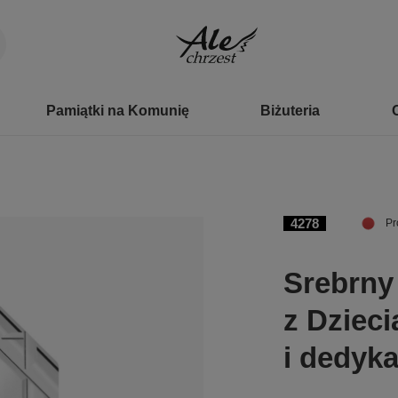
Pamiątki na Komunię
Biżuteria
4278
Pr
Srebrny
z Dziec
i dedyka