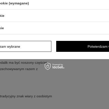
aje wyrazistości
cookie (wymagane)
 wzmacniają efekt detalu
zowany tekst grawerunku
kie
 dedykacją tworzą spójną oprawę
kie
kardką jako część uroczystej
dzam wybrane
Potwierdzam 
ak osobisty list do obdarowanej osoby.
 miejscu na pamiątki, gdzie można
dalik ma być noszony częściej,
 przechowywanym razem z
tradycyjny znak wiary z osobistym