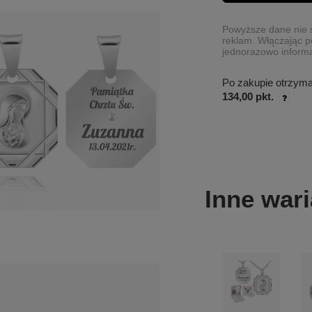
Powyższe dane nie s
reklam. Włączając p
jednorazowo informa
Po zakupie otrzym
134,00 pkt.
Inne wari