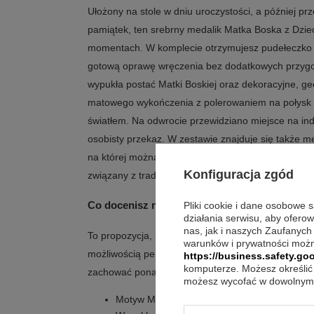
Ułożony na stole w dniu uroczystości, a później 
pamiątek, ten srebrny medalik Matka Boska z Dzi
momentach. W komplecie otrzymujesz pudełeczko z
gotową oprawę wręczenia bez dodatkowych przygo
wypukła postać Matki Boskiej oraz dekoracyjne, ge
matowego wykończenia z polerowaniem na połysk sp
światłem. Na odwrocie przewidziano miejsce na i
osobisty przekaz. W zestawie znajduje się także me
na której można umieścić życzenia, fragment modlit
Konfiguracja zgód
związany z tradycją wręczania medalika jako symbol
Co docenisz na co dzień w medaliku na chrze
Pliki cookie i dane osobowe 
działania serwisu, aby ofero
nas, jak i naszych Zaufanych
To propozycja, która łączy klasyczny motyw religi
warunków i prywatności możn
możliwością personalizacji. Dzięki temu łatwo dopa
https://business.safety.goo
komputerze. Możesz określić 
zachować ponadczasowy charakter i czytelny prze
możesz wycofać w dowolnym 
Motyw Matki Boskiej z Dzieciątkiem Jezus pod