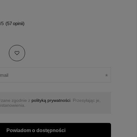
/5
(
57
opinii)
rzane zgodnie z
polityką prywatności
. Przesyłając je,
ostanowienia.
Powiadom o dostępności