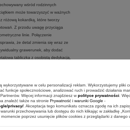
przechowywany wśród rodzinnych
eciątkiem może towarzyszyć w ważnych
 różową kokardką, które tworzy
towań. Z przodu uwagę przyciąga
ometryczne linie. Połączenie
rawia, że detal zmienia się wraz ze
ndywidualny grawerunek, aby dodać
talowa tabliczka z osobistą dedykacją,
wy lub grafikę. Taki wybór jest
u wiary i wartości chrześcijańskich.
st z grawerem?
są wykorzystywane w celu personalizacji reklam. Wykorzystujemy pliki 
wać funkcje społecznościowe, analizować ruch i prowadzić działania m
 Partnerów. Więcej informacji znajdziesz w
polityce prywatności
. Wię
jny z dopracowanym wzornictwem i
a znaleźć także na stronie
Prywatność i warunki Google
-
sować ją do okazji, a jednocześnie
gle/privacy/
. Akceptacja tego komunikatu oznacza zgodę na ich zapi
warunki przechowywania lub dostępu do nich klikając w zakładkę „Kon
kaz.
momencie poprzez usunięcie plików cookies z przeglądarki z danego
kreśla religijną symbolikę