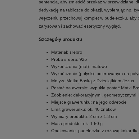
sentencja, aby zmieścić przekaz w przewidzianej d
dedykację na tabliczce do okazji, wybierając np. ż
wręczeniu przechowuj komplet w pudełeczku, aby 
zarysowań i zachować estetyczny wygląd.
Szczegóły produktu
Materiał: srebro
Próba srebra: 925
Wykończenie (mat): matowe
Wykończenie (połysk): polerowanym na poły
Motyw: Matką Boską z Dzieciątkiem Jezus
Postać na awersie: wypukła postać Matki Bos
Zdobienie: dekoracyjnymi, geometrycznymi l
Miejsce grawerunku: na jego odwrocie
Limit grawerunku: ok. 40 znaków
Wymiary produktu: 2 cm x 1.3 cm
Masa produktu: ok. 1.50 g
Opakowanie: pudełeczko z różową kokardką