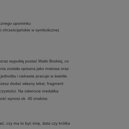
ycznego upominku
i chrześcijańskie w symbolicznej
oraz wypukłą postać Matki Boskiej, co
nia została opisana jako matowa oraz
ednolita i ciekawie pracuje w świetle.
możesz dodać własny tekst, fragment
oczystości. Na odwrocie medalika
gość wynosi ok. 40 znaków.
, czy ma to być imię, data czy krótka