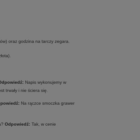
w) oraz godzina na tarczy zegara.
łota).
Odpowiedź:
Napis wykonujemy w
 trwały i nie ściera się.
powiedź:
Na rączce smoczka grawer
ra?
Odpowiedź:
Tak, w cenie