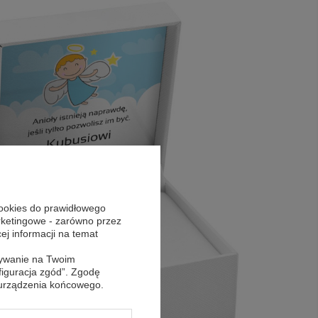
cookies do prawidłowego
arketingowe - zarówno przez
cej informacji na temat
sywanie na Twoim
figuracja zgód”. Zgodę
 urządzenia końcowego.