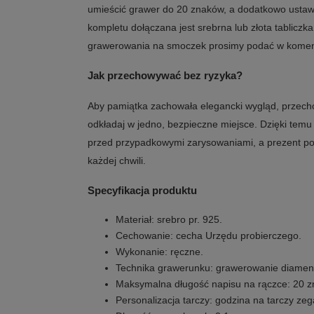
umieścić grawer do 20 znaków, a dodatkowo ustawi
kompletu dołączana jest srebrna lub złota tablicz
grawerowania na smoczek prosimy podać w komen
Jak przechowywać bez ryzyka?
Aby pamiątka zachowała elegancki wygląd, przecho
odkładaj w jedno, bezpieczne miejsce. Dzięki temu
przed przypadkowymi zarysowaniami, a prezent po
każdej chwili.
Specyfikacja produktu
Materiał: srebro pr. 925.
Cechowanie: cecha Urzędu probierczego.
Wykonanie: ręczne.
Technika grawerunku: grawerowanie diamen
Maksymalna długość napisu na rączce: 20 z
Personalizacja tarczy: godzina na tarczy zeg