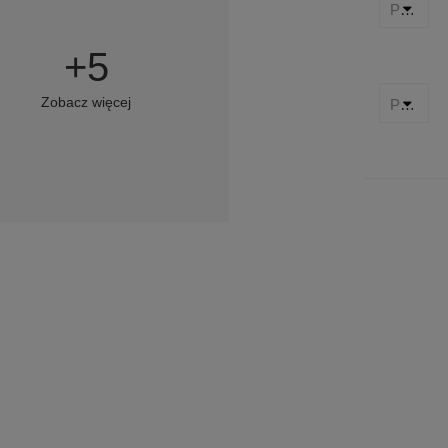
PPG-alechrzest:
+
5
Zobacz więcej
PPG:
13