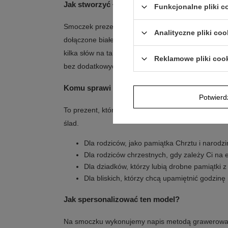
Jak stworzyć ładną oprawę wręczenia?
Funkcjonalne pliki 
Smoczek prezentuje się elegancko jako pamiątka 
Analityczne pliki coo
dołączone białe pudełko pomaga od razu przygoto
kilka słów na tabliczce, całość zyska osobisty cha
Reklamowe pliki coo
bez dodatkowych dodatków.
Komu sprawi największą radość?
Potwier
To prezent, który wybierają osoby chcące zostawić
ślad.
Dla rodziców, jako pamiątka Chrztu i narodzi
Dla rodziców chrzestnych, gdy zależy Ci na 
Dla dziadków, którzy lubią drobne pamiątki 
Dla bliskich, którzy chcą upamiętnić godzinę
Jak spersonalizować ten model?
Na smoczku wykonujemy napis metodą grawerowa