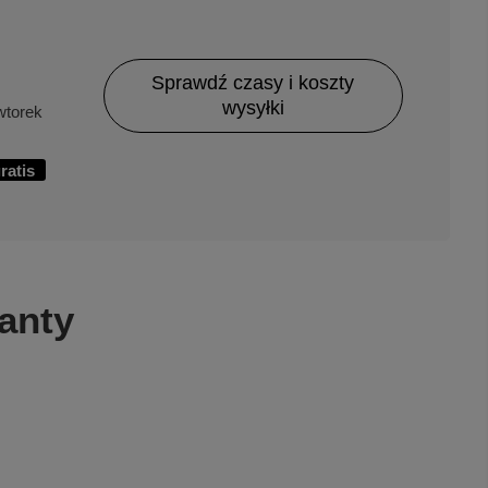
Sprawdź czasy i koszty
wysyłki
torek
ratis
anty
niebieski