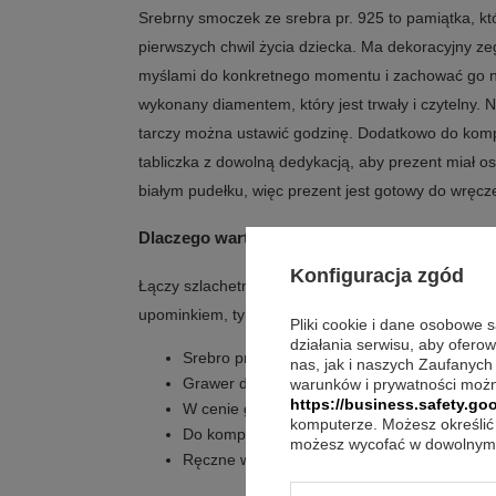
Srebrny smoczek ze srebra pr. 925 to pamiątka, kt
pierwszych chwil życia dziecka. Ma dekoracyjny ze
myślami do konkretnego momentu i zachować go na
wykonany diamentem, który jest trwały i czytelny. N
tarczy można ustawić godzinę. Dodatkowo do kompl
tabliczka z dowolną dedykacją, aby prezent miał o
białym pudełku, więc prezent jest gotowy do wręcz
Dlaczego warto wybrać ten model?
Konfiguracja zgód
Łączy szlachetne wykonanie z personalizacją, dzi
upominkiem, tylko pamiątką przygotowaną dla kon
Pliki cookie i dane osobowe 
działania serwisu, aby ofero
Srebro pr. 925 oraz cecha Urzędu probiercz
nas, jak i naszych Zaufanych
Grawer diamentem jest trwały i nie ściera się
warunków i prywatności możn
https://business.safety.goo
W cenie grawer na smoczku oraz godzina na
komputerze. Możesz określić 
Do kompletu srebrna lub złota tabliczka z d
możesz wycofać w dowolnym 
Ręczne wykonanie podkreśla oryginalność.