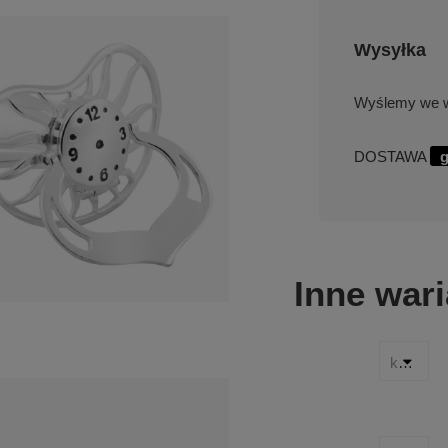
Wysyłka
we w
DOSTAWA
g
Inne wari
kolor wstążki: