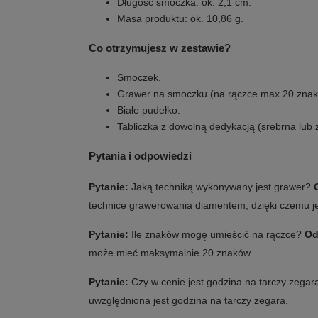
Długość smoczka: ok. 2,1 cm.
Masa produktu: ok. 10,86 g.
Co otrzymujesz w zestawie?
Smoczek.
Grawer na smoczku (na rączce max 20 znakó
Białe pudełko.
Tabliczka z dowolną dedykacją (srebrna lub z
Pytania i odpowiedzi
Pytanie:
Jaką techniką wykonywany jest grawer?
technice grawerowania diamentem, dzięki czemu jest
Pytanie:
Ile znaków mogę umieścić na rączce?
Od
może mieć maksymalnie 20 znaków.
Pytanie:
Czy w cenie jest godzina na tarczy zega
uwzględniona jest godzina na tarczy zegara.