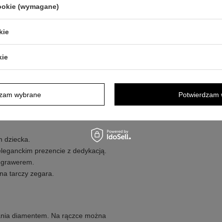
cookie (wymagane)
wręczana podczas uroczystości, a
kie
wać estetyczny upominek. Jeśli dodasz
rakter i będzie gotowa do przekazania
kie
dzam wybrane
Potwierdzam 
 po sobie trwały, spersonalizowany
n dziecka.
eleganckim prezencie z dedykacją.
z grawerem.
 na tarczy zegara.
nia diamentem. Na rączce można