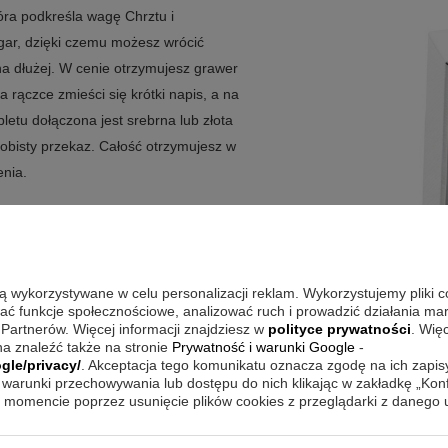
óra podkreśla wagę Chrztu i
gar, dzięki czemu możesz wrócić
 dłużej. W cenie otrzymujesz grawer
a rączce zmieści się krótki napis, a na
etu dołączona jest srebrna lub złota
sobisty przekaz. Całość otrzymujesz w
enia.
ęki czemu nie jest anonimowym
kretnego dziecka.
są wykorzystywane w celu personalizacji reklam. Wykorzystujemy pliki 
wać funkcje społecznościowe, analizować ruch i prowadzić działania m
ego.
 Partnerów. Więcej informacji znajdziesz w
polityce prywatności
. Wię
.
a znaleźć także na stronie
Prywatność i warunki Google
-
gle/privacy/
. Akceptacja tego komunikatu oznacza zgodę na ich zapi
 tarczy zegara.
warunki przechowywania lub dostępu do nich klikając w zakładkę „Kon
owolną dedykacją.
momencie poprzez usunięcie plików cookies z przeglądarki z danego