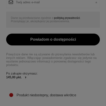
Dane są przetwarzane zgodnie z
polityką prywatności
.
Przesyłając je, akceptujesz jej postanowienia.
Powiadom o dostępności
Powyższe dane nie są używane do przesyłania newsletterów lub
innych reklam. Włączając powiadomienie zgadzasz się jedynie na
wysłanie jednorazowo informacji o ponownej dostępności tego
produktu.
Po zakupie otrzymasz:
145,00 pkt.
Produkt niedostepny, dostawa wkrótce