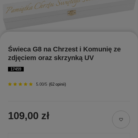
Świeca G8 na Chrzest i Komunię ze
zdjęciem oraz skrzynką UV
17459
5.00/5
(
62
opinii)
109,00 zł