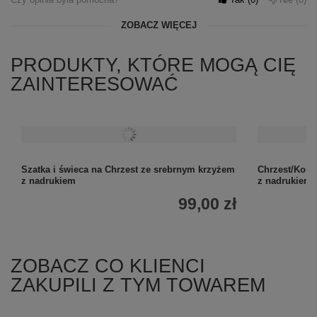
ZOBACZ WIĘCEJ
PRODUKTY, KTÓRE MOGĄ CIĘ
ZAINTERESOWAĆ
Szatka i świeca na Chrzest ze srebrnym krzyżem
Chrzest/Komun
z nadrukiem
z nadrukiem
99,00 zł
ZOBACZ CO KLIENCI
ZAKUPILI Z TYM TOWAREM