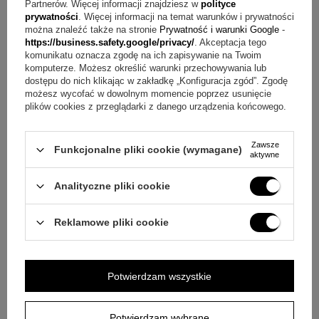
Partnerów. Więcej informacji znajdziesz w
polityce
Okapnik
prywatności
. Więcej informacji na temat warunków i prywatności
Skrzynka na świece
można znaleźć także na stronie
Prywatność i warunki Google
-
Dowolny nadruk na wieku (tekst, grafika, logo lub zdjęcie
https://business.safety.google/privacy/
. Akceptacja tego
komunikatu oznacza zgodę na ich zapisywanie na Twoim
bez limitu znaków)
komputerze. Możesz określić warunki przechowywania lub
dostępu do nich klikając w zakładkę „Konfiguracja zgód”. Zgodę
O co pytają najczęściej?
możesz wycofać w dowolnym momencie poprzez usunięcie
plików cookies z przeglądarki z danego urządzenia końcowego.
Pytanie:
Jak wykonywana jest personalizacja na świecy?
Odpowiedź:
Personalizacja na świecy jest robiona metodą
Zawsze
Funkcjonalne pliki cookie (wymagane)
aktywne
sublimacji na materiale w górnej części.
Analityczne pliki cookie
Pytanie:
Jakie motywy można umieścić na świecy?
Odpowiedź:
Można umieścić zdjęcie dziecka lub dowolną
Reklamowe pliki cookie
grafikę, a projekt uzupełnić napisami.
Pytanie:
Jak wykonywany jest nadruk na skrzyni?
Potwierdzam wszystkie
Odpowiedź:
Na powierzchni skrzyni wykonywany jest
nadruk metodą UV.
Potwierdzam wybrane