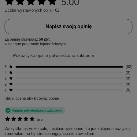
5.00
Liczba wystawionych opinii: 62
Napisz swoją opinię
Za opinię otrzymasz
50 pkt.
w naszym programie lojalnościowym.
Pokaż tylko opinie potwierdzone zakupem
5
62
4
0
3
0
2
0
1
0
Kliknij ocenę aby filtrować opinie
Opinia potwierdzona zakupem
5/5
Wszystko przyszło całe, i pięknie wykonane. To już kolejna rzecz jaką
zamówiłam na tej stronie i nigdy się nie zawiodłam .