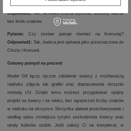
Pytanie:
Czy na wieku skrzynki jest limit tekstu?
Odpowiedź:
Nie, na wieku można wykonać dowolny nadruk
bez limitu znaków.
Pytanie:
Czy zestaw pasuje również na Komunię?
Odpowiedź:
Tak, świeca jest opisana jako przeznaczona do
Chrztu i Komunii.
Gotowy pomysł na prezent
Model G8 łączy ręczne zdobienie świecy z możliwością
nadruku zdjęcia lub grafiki oraz dopracowania skrzynki
metodą UV. Dzięki temu możesz przygotować spójny
projekt na świecy i na wieku, bez ograniczeń liczby znaków
w nadruku na skrzynce. Skrzynka ułatwia przechowywanie i
według opisu zmniejsza ryzyko uszkodzenia świecy oraz
utraty kolorów ozdób. Jeśli zależy Ci na komplecie, w