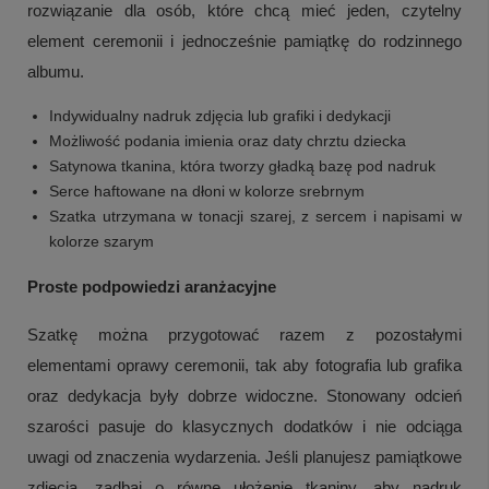
rozwiązanie dla osób, które chcą mieć jeden, czytelny
element ceremonii i jednocześnie pamiątkę do rodzinnego
albumu.
Indywidualny nadruk zdjęcia lub grafiki i dedykacji
Możliwość podania imienia oraz daty chrztu dziecka
Satynowa tkanina, która tworzy gładką bazę pod nadruk
Serce haftowane na dłoni w kolorze srebrnym
Szatka utrzymana w tonacji szarej, z sercem i napisami w
kolorze szarym
Proste podpowiedzi aranżacyjne
Szatkę można przygotować razem z pozostałymi
elementami oprawy ceremonii, tak aby fotografia lub grafika
oraz dedykacja były dobrze widoczne. Stonowany odcień
szarości pasuje do klasycznych dodatków i nie odciąga
uwagi od znaczenia wydarzenia. Jeśli planujesz pamiątkowe
zdjęcia, zadbaj o równe ułożenie tkaniny, aby nadruk