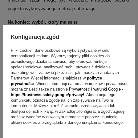
projektu wykonywanego metodą sublimacji.
Na koniec: wybór, który ma sens
Jeśli zależy Ci na pamiątce Chrztu Świętego, która łączy
Konfiguracja zgód
symbolikę z danymi dziecka i osobistą dedykacją, ta szatka
Pliki cookie i dane osobowe są wykorzystywane w celu
spełni swoją rolę podczas ceremonii i po niej. Motyw serca
personalizacji reklam. Wykorzystujemy pliki cookies do
na dłoni oraz szara tonacja tworzą stonowany wygląd, a
prawidłowego działania serwisu, aby oferować funkcje
społecznościowe, analizować ruch i prowadzić działania
możliwość dodania zdjęcia lub grafiki pozwala dopasować
marketingowe - zarówno przez nas, jak i naszych Zaufanych
Partnerów. Więcej informacji znajdziesz w
polityce
projekt do rodzinnego stylu. Wybierz treść, przygotuj dane i
prywatności
. Więcej informacji na temat warunków i prywatności
stwórz szatkę, do której chętnie będzie się wracać.
można znaleźć także na stronie
Prywatność i warunki Google
-
https://business.safety.google/privacy/
. Akceptacja tego
komunikatu oznacza zgodę na ich zapisywanie na Twoim
komputerze. Możesz określić warunki przechowywania lub
dostępu do nich klikając w zakładkę „Konfiguracja zgód”. Zgodę
możesz wycofać w dowolnym momencie poprzez usunięcie
plików cookies z przeglądarki z danego urządzenia końcowego.