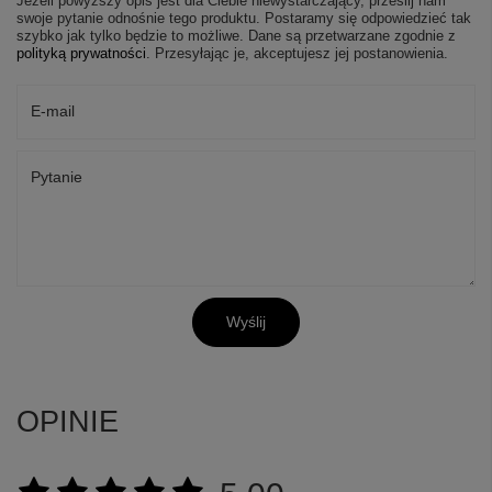
Jeżeli powyższy opis jest dla Ciebie niewystarczający, prześlij nam
swoje pytanie odnośnie tego produktu. Postaramy się odpowiedzieć tak
szybko jak tylko będzie to możliwe.
Dane są przetwarzane zgodnie z
polityką prywatności
. Przesyłając je, akceptujesz jej postanowienia.
E-mail
Pytanie
Wyślij
OPINIE