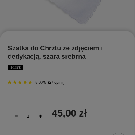
Szatka do Chrztu ze zdjęciem i
dedykacją, szara srebrna
10278
5.00/5
(
27
opinii)
45,00 zł