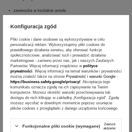
zawieszka w kształcie anioła
spersonalizowana tabliczka dedykacyjna, która będzie
umieszczona wewnątrz pudełeczka
Konfiguracja zgód
ozdobne pudełeczko w kolorze białym
Pliki cookie i dane osobowe są wykorzystywane w celu
Najczęstsze wątpliwości o tabliczce dedykacyjnej
personalizacji reklam. Wykorzystujemy pliki cookies do
prawidłowego działania serwisu, aby oferować funkcje
społecznościowe, analizować ruch i prowadzić działania
Pytanie:
Jak przekazać treść do personalizacji tabliczki?
marketingowe - zarówno przez nas, jak i naszych Zaufanych
Odpowiedź:
Tabliczka jest spersonalizowana, a w opisie
Partnerów. Więcej informacji znajdziesz w
polityce
prywatności
. Więcej informacji na temat warunków i prywatności
wskazano, że możesz umieścić na niej własny wiersz,
można znaleźć także na stronie
Prywatność i warunki Google
-
podziękowania, grafikę lub zdjęcie.
https://business.safety.google/privacy/
. Akceptacja tego
komunikatu oznacza zgodę na ich zapisywanie na Twoim
komputerze. Możesz określić warunki przechowywania lub
Pytanie:
Jakie okazje pasują do tej zawieszki?
Odpowiedź:
dostępu do nich klikając w zakładkę „Konfiguracja zgód”. Zgodę
To dobry prezent na urodziny, Chrzciny oraz I Komunię
możesz wycofać w dowolnym momencie poprzez usunięcie
plików cookies z przeglądarki z danego urządzenia końcowego.
Świętą, a także inne szczególne okazje.
Pytanie:
Czy zawieszka jest ze srebra próby 925?
Zawsze
Funkcjonalne pliki cookie (wymagane)
aktywne
Odpowiedź:
Tak, wisiorek wykonano w całości ze srebra