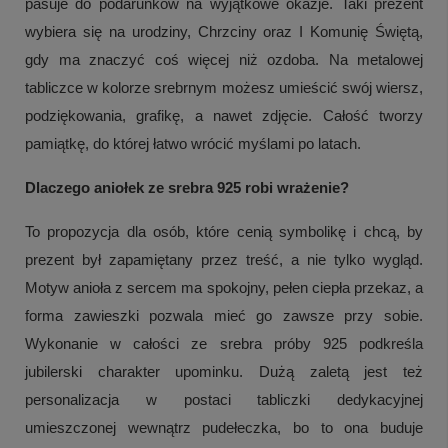
pasuje do podarunków na wyjątkowe okazje. Taki prezent
wybiera się na urodziny, Chrzciny oraz I Komunię Świętą,
gdy ma znaczyć coś więcej niż ozdoba. Na metalowej
tabliczce w kolorze srebrnym możesz umieścić swój wiersz,
podziękowania, grafikę, a nawet zdjęcie. Całość tworzy
pamiątkę, do której łatwo wrócić myślami po latach.
Dlaczego aniołek ze srebra 925 robi wrażenie?
To propozycja dla osób, które cenią symbolikę i chcą, by
prezent był zapamiętany przez treść, a nie tylko wygląd.
Motyw anioła z sercem ma spokojny, pełen ciepła przekaz, a
forma zawieszki pozwala mieć go zawsze przy sobie.
Wykonanie w całości ze srebra próby 925 podkreśla
jubilerski charakter upominku. Dużą zaletą jest też
personalizacja w postaci tabliczki dedykacyjnej
umieszczonej wewnątrz pudełeczka, bo to ona buduje