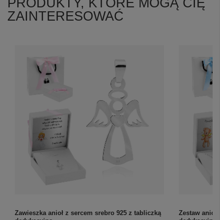
PRODUKTY, KTÓRE MOGĄ CIĘ
ZAINTERESOWAĆ
Zawieszka anioł z sercem srebro 925 z tabliczką
Zestaw aniołe