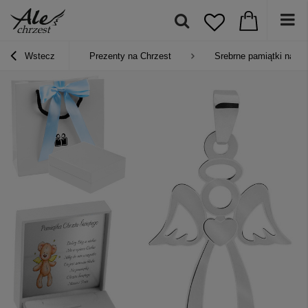
Wstecz
Prezenty na Chrzest
Srebrne pamiątki na Ch