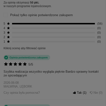
Za opinię otrzymasz
50 pkt.
w naszym programie lojalnościowym.
Pokaż tylko opinie potwierdzone zakupem
5
56
4
0
3
0
2
0
1
0
Kliknij ocenę aby filtrować opinie
Opinia potwierdzona zakupem
5/5
Szybka realizacja wszystko wygląda pięknie Bardzo sprawny kontakt
ze sprzedającym
2026-06-08
MALWINA, LĘBORK
Czy opinia była pomocna?
Tak
1
Nie
0