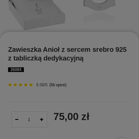
Zawieszka Anioł z sercem srebro 925
z tabliczką dedykacyjną
26084
5.00/5
(
56
opinii)
75,00 zł