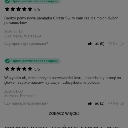
Opinia potwierdzona zakupem
5/5
Bardzo pomysłowa pamiątka Chrztu Sw. w sam raz dla moich dwóch
prawnuczków
2026-03-16
Ewa Maria, Warszawa
Czy opinia była pomocna?
Tak
0
Nie
2
Opinia potwierdzona zakupem
5/5
Wszystko ok, mimo małych przeciwności losu , sprzedajacy stanął na
głowie i szybko naprawił sytuacje , zdecydowanie polecam.
2026-01-30
Malwina, Domanice
Czy opinia była pomocna?
Tak
2
Nie
2
ZOBACZ WIĘCEJ