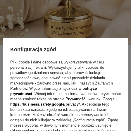
Konfiguracja zgód
Pliki cookie i dane osobowe są wykorzystywane w celu
ZAPYTAJ O PRODUKT
personalizacji reklam. Wykorzystujemy pliki cookies do
prawidłowego działania serwisu, aby oferować funkcje
społecznościowe, analizować ruch i prowadzić działania
marketingowe - zarówno przez nas, jak i naszych Zaufanych
Jeżeli powyższy opis jest dla Ciebie niewystarczający, prześlij nam
Partnerów. Więcej informacji znajdziesz w
polityce
swoje pytanie odnośnie tego produktu. Postaramy się odpowiedzieć tak
prywatności
. Więcej informacji na temat warunków i prywatności
szybko jak tylko będzie to możliwe.
Dane są przetwarzane zgodnie z
polityką prywatności
. Przesyłając je, akceptujesz jej postanowienia.
można znaleźć także na stronie
Prywatność i warunki Google
-
https://business.safety.google/privacy/
. Akceptacja tego
komunikatu oznacza zgodę na ich zapisywanie na Twoim
E-mail
komputerze. Możesz określić warunki przechowywania lub
dostępu do nich klikając w zakładkę „Konfiguracja zgód”. Zgodę
możesz wycofać w dowolnym momencie poprzez usunięcie
plików cookies z przeglądarki z danego urządzenia końcowego.