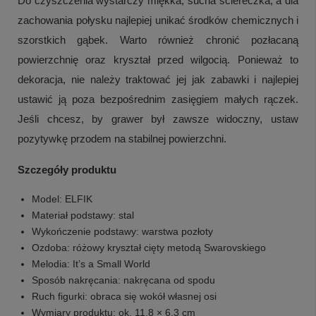
Do czyszczenia wystarczy miękka, sucha ściereczka, a dla
zachowania połysku najlepiej unikać środków chemicznych i
szorstkich gąbek. Warto również chronić pozłacaną
powierzchnię oraz kryształ przed wilgocią. Ponieważ to
dekoracja, nie należy traktować jej jak zabawki i najlepiej
ustawić ją poza bezpośrednim zasięgiem małych rączek.
Jeśli chcesz, by grawer był zawsze widoczny, ustaw
pozytywkę przodem na stabilnej powierzchni.
Szczegóły produktu
Model: ELFIK
Materiał podstawy: stal
Wykończenie podstawy: warstwa pozłoty
Ozdoba: różowy kryształ cięty metodą Swarovskiego
Melodia: It’s a Small World
Sposób nakręcania: nakręcana od spodu
Ruch figurki: obraca się wokół własnej osi
Wymiary produktu: ok. 11,8 × 6,3 cm