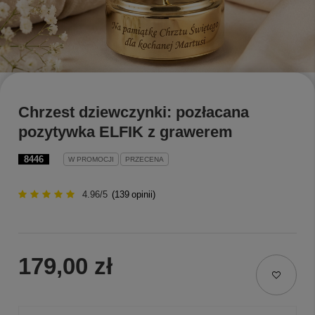
Chrzest dziewczynki: pozłacana
pozytywka ELFIK z grawerem
8446
W PROMOCJI
PRZECENA
4.96/5
(
139
opinii)
179,00 zł