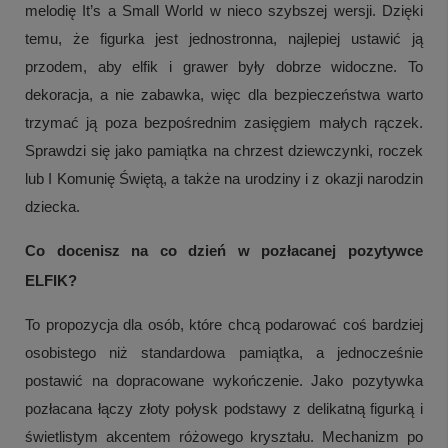
melodię It’s a Small World w nieco szybszej wersji. Dzięki
temu, że figurka jest jednostronna, najlepiej ustawić ją
przodem, aby elfik i grawer były dobrze widoczne. To
dekoracja, a nie zabawka, więc dla bezpieczeństwa warto
trzymać ją poza bezpośrednim zasięgiem małych rączek.
Sprawdzi się jako pamiątka na chrzest dziewczynki, roczek
lub I Komunię Świętą, a także na urodziny i z okazji narodzin
dziecka.
Co docenisz na co dzień w pozłacanej pozytywce
ELFIK?
To propozycja dla osób, które chcą podarować coś bardziej
osobistego niż standardowa pamiątka, a jednocześnie
postawić na dopracowane wykończenie. Jako pozytywka
pozłacana łączy złoty połysk podstawy z delikatną figurką i
świetlistym akcentem różowego kryształu. Mechanizm po