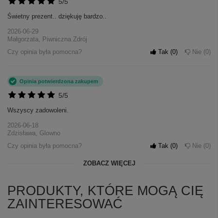
5/5
Świetny prezent.. dziękuję bardzo..
2026-06-29
Małgorzata, Piwniczna Zdrój
Czy opinia była pomocna?
Tak
0
Nie
0
Opinia potwierdzona zakupem
5/5
Wszyscy zadowoleni.
2026-06-18
Zdzisława, Glowno
Czy opinia była pomocna?
Tak
0
Nie
0
ZOBACZ WIĘCEJ
PRODUKTY, KTÓRE MOGĄ CIĘ
ZAINTERESOWAĆ