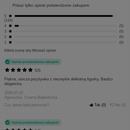
Pokaż tylko opinie potwierdzone zakupem
5
134
4
5
3
0
2
0
1
0
Kliknij ocenę aby filtrować opinie
Opinia potwierdzona zakupem
5/5
Piękna, urocza pozytywka z niezwykle delikatną figurką. Bardzo
elegancka.
2026-07-10
Agnieszka, Czarna Białostocka
Czy opinia była pomocna?
Tak
0
Nie
0
Opinia potwierdzona zakupem