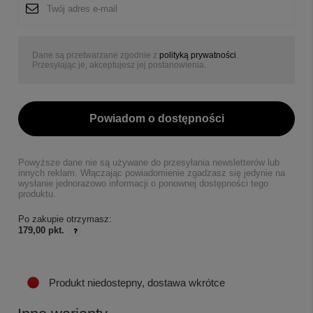
Dane są przetwarzane zgodnie z
polityką prywatności
.
Przesyłając je, akceptujesz jej postanowienia.
Powiadom o dostępności
Powyższe dane nie są używane do przesyłania newsletterów lub
innych reklam. Włączając powiadomienie zgadzasz się jedynie na
wysłanie jednorazowo informacji o ponownej dostępności tego
produktu.
Po zakupie otrzymasz:
179,00 pkt.
Produkt niedostepny, dostawa wkrótce