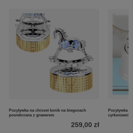
Pozytywka na chrzest konik na biegunach
Pozytywka ko
posrebrzana z grawerem
cyrkoniami z
259,00 zł