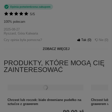
Opinia potwierdzona zakupem
5/5
100% polecam
2025-08-27
Ryszard, Góra Kalwaria
Czy opinia była pomocna?
Tak
0
Nie
0
ZOBACZ WIĘCEJ
PRODUKTY, KTÓRE MOGĄ CIĘ
ZAINTERESOWAĆ
Chrzest lub roczek: białe drewniane pudełko na
Chrzest lub r
sztućce z grawerem
grawerem w 
99,00 zł