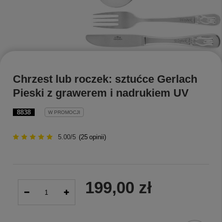
Chrzest lub roczek: sztućce Gerlach
Pieski z grawerem i nadrukiem UV
8838
W PROMOCJI
5.00/5
(
25
opinii)
199,00 zł