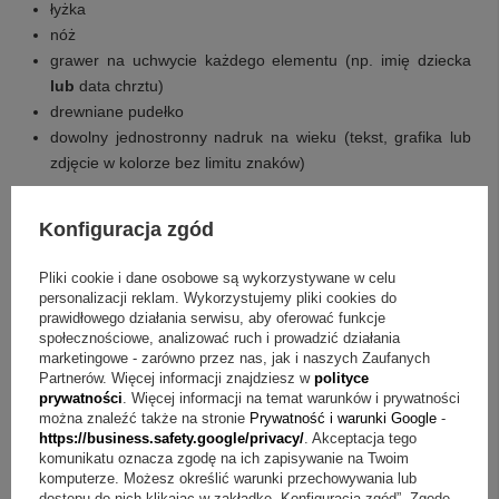
łyżka
nóż
grawer na uchwycie każdego elementu (np. imię dziecka
lub
data chrztu)
drewniane pudełko
dowolny jednostronny nadruk na wieku (tekst, grafika lub
zdjęcie w kolorze bez limitu znaków)
Q&A w skrócie: sztućce z pieskiem Gerlach
Konfiguracja zgód
Pytanie:
Jak można spersonalizować sztućce w tym
Pliki cookie i dane osobowe są wykorzystywane w celu
zestawie?
Odpowiedź:
Na widelczyku, łyżeczce, łyżce i
personalizacji reklam. Wykorzystujemy pliki cookies do
prawidłowego działania serwisu, aby oferować funkcje
nożu można umieścić indywidualny grawer, a w skład
społecznościowe, analizować ruch i prowadzić działania
zestawu wchodzi grawer na uchwycie każdego elementu
marketingowe - zarówno przez nas, jak i naszych Zaufanych
Partnerów. Więcej informacji znajdziesz w
polityce
(np. imię dziecka
lub
data chrztu).
prywatności
. Więcej informacji na temat warunków i prywatności
można znaleźć także na stronie
Prywatność i warunki Google
-
Pytanie:
Jak przygotować nadruk na wieku pudełka?
https://business.safety.google/privacy/
. Akceptacja tego
komunikatu oznacza zgodę na ich zapisywanie na Twoim
Odpowiedź:
W zestawie jest dowolny jednostronny nadruk
komputerze. Możesz określić warunki przechowywania lub
na wieku (tekst, grafika lub zdjęcie w kolorze bez limitu
dostępu do nich klikając w zakładkę „Konfiguracja zgód”. Zgodę