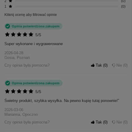
2
0
1
0
Kliknij ocenę aby filtrować opinie
Opinia potwierdzona zakupem
5/5
Super wykonane i wygrawerowane
2026-04-28
Gosia, Poznań
Czy opinia była pomocna?
Tak
0
Nie
0
Opinia potwierdzona zakupem
5/5
Świetny produkt, szybka wysyłka. Na pewno kupię tutaj ponownie!”
2026-03-06
Marianna, Opoczno
Czy opinia była pomocna?
Tak
0
Nie
0