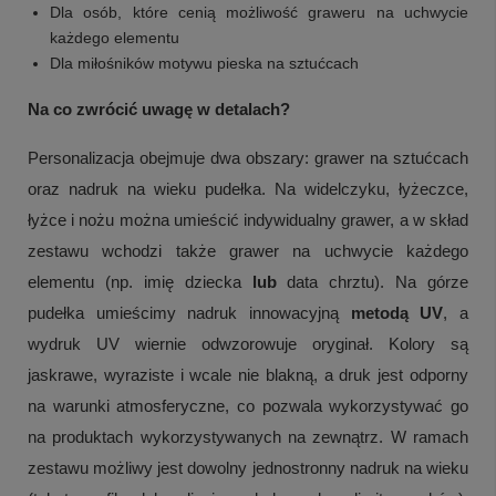
Dla osób, które cenią możliwość graweru na uchwycie
każdego elementu
Dla miłośników motywu pieska na sztućcach
Na co zwrócić uwagę w detalach?
Personalizacja obejmuje dwa obszary: grawer na sztućcach
oraz nadruk na wieku pudełka. Na widelczyku, łyżeczce,
łyżce i nożu można umieścić indywidualny grawer, a w skład
zestawu wchodzi także grawer na uchwycie każdego
elementu (np. imię dziecka
lub
data chrztu). Na górze
pudełka umieścimy nadruk innowacyjną
metodą UV
, a
wydruk UV wiernie odwzorowuje oryginał. Kolory są
jaskrawe, wyraziste i wcale nie blakną, a druk jest odporny
na warunki atmosferyczne, co pozwala wykorzystywać go
na produktach wykorzystywanych na zewnątrz. W ramach
zestawu możliwy jest dowolny jednostronny nadruk na wieku