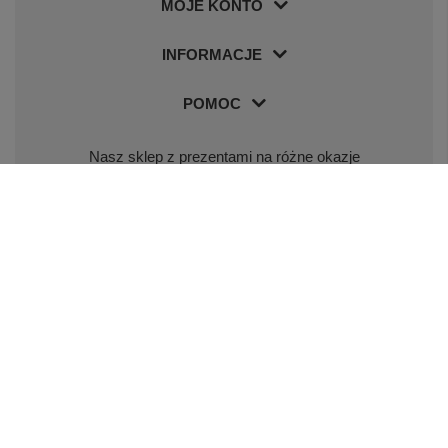
MOJE KONTO
INFORMACJE
POMOC
Nasz sklep z prezentami na różne okazje
Nasz sklep z piórami i długopisami Parker
Odwiedź nas