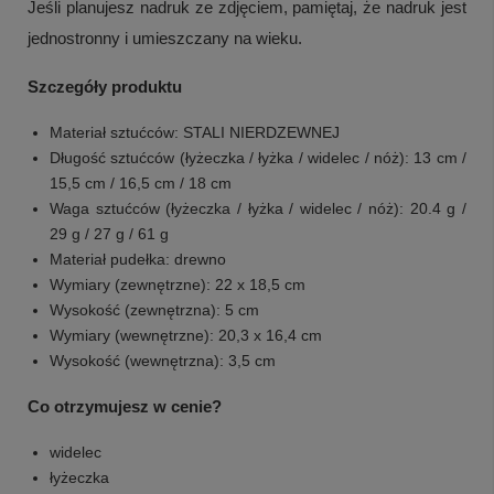
Jeśli planujesz nadruk ze zdjęciem, pamiętaj, że nadruk jest
jednostronny i umieszczany na wieku.
Szczegóły produktu
Materiał sztućców: STALI NIERDZEWNEJ
Długość sztućców (łyżeczka / łyżka / widelec / nóż): 13 cm /
15,5 cm / 16,5 cm / 18 cm
Waga sztućców (łyżeczka / łyżka / widelec / nóż): 20.4 g /
29 g / 27 g / 61 g
Materiał pudełka: drewno
Wymiary (zewnętrzne): 22 x 18,5 cm
Wysokość (zewnętrzna): 5 cm
Wymiary (wewnętrzne): 20,3 x 16,4 cm
Wysokość (wewnętrzna): 3,5 cm
+
5
Co otrzymujesz w cenie?
Zobacz więcej
widelec
łyżeczka