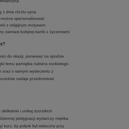
ekspozycji.
 z dnia chrztu syna
y można spersonalizować
nki z religijnym motywem
ny zamiast kolejnej kartki z życzeniami
gę?
ści do okazji, ponieważ na spodzie
ki temu pamiątka nabiera osobistego
ich oraz o samym wydarzeniu z
nocześnie nadaje przedmiotowi
elikatnie i unikaj szorstkich
ziennej pielęgnacji wystarczy miękka
 kurz, by połysk był widoczny przy