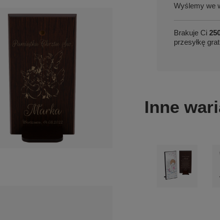
we w
Brakuje Ci
250
przesyłkę grat
Inne wari