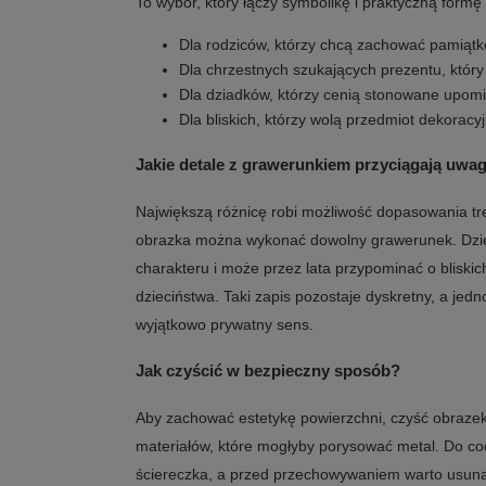
To wybór, który łączy symbolikę i praktyczną formę 
Dla rodziców, którzy chcą zachować pamiątkę
Dla chrzestnych szukających prezentu, któr
Dla dziadków, którzy cenią stonowane upomi
Dla bliskich, którzy wolą przedmiot dekoracyj
Jakie detale z grawerunkiem przyciągają uwa
Największą różnicę robi możliwość dopasowania tre
obrazka można wykonać dowolny grawerunek. Dzię
charakteru i może przez lata przypominać o blisk
dzieciństwa. Taki zapis pozostaje dyskretny, a jed
wyjątkowo prywatny sens.
Jak czyścić w bezpieczny sposób?
Aby zachować estetykę powierzchni, czyść obrazek d
materiałów, które mogłyby porysować metal. Do cod
ściereczka, a przed przechowywaniem warto usunąć