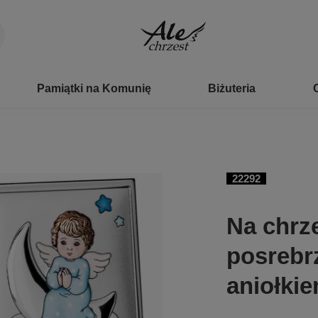
Pamiątki na Komunię
Biżuteria
22292
Na chrz
posrebr
aniołki