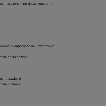
jscu narażonym na dotyk, regularne
arantuje odporność na uszkodzenia
ność na śniedzenie
można zawiesić
można postawić