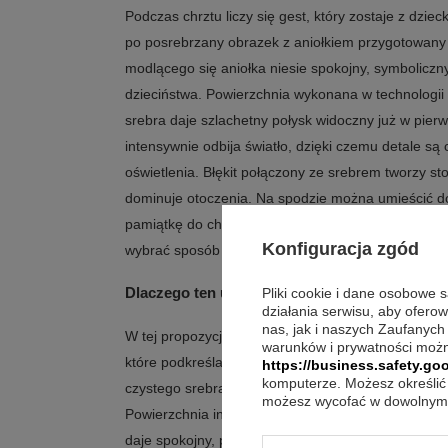
Podczas chrztu liczy się gest, który zostaje z dzie
po posrebrzany obrazek z aniołkiem przygotowany 
modlącego się aniołka niesie spokojny, symboliczn
dzieciństwa. Powierzchnia wykonana w technologii
srebra daje szlachetny połysk widoczny już w pierw
intensywnie odbija światło, dzięki czemu detale s
oświetlenia. Błękit połączony ze srebrem tworzy s
dominuje otoczenia. Na spodzie można umieścić 
pamiątkę do chłopca i rodzinnej historii. Obrazek 
Konfiguracja zgód
wybrać sposób ekspozycji.
Dlaczego ten upominek z modlącym się aniołk
Pliki cookie i dane osobowe 
działania serwisu, aby ofero
nas, jak i naszych Zaufanych
W tej propozycji liczy się połączenie klasycznej 
warunków i prywatności możn
które podkreśla srebrny blask bez przesady. Techn
https://business.safety.goo
komputerze. Możesz określić 
czystego srebra budują efekt, który łatwo zauważy
możesz wycofać w dowolnym 
Powierzchnia intensywnie odbija światło, a stonow
daje spokojny, ponadczasowy wygląd. Dodatkowym