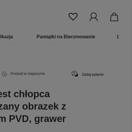
Okazja
Pamiątki na Bierzmowanie
Produkt w magazynie
Zadaj pytanie
est chłopca
zany obrazek z
em PVD, grawer