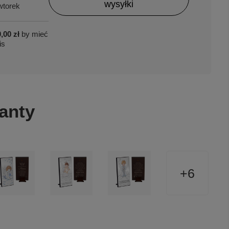
wysyłki
torek
,00 zł
by mieć
is
anty
6