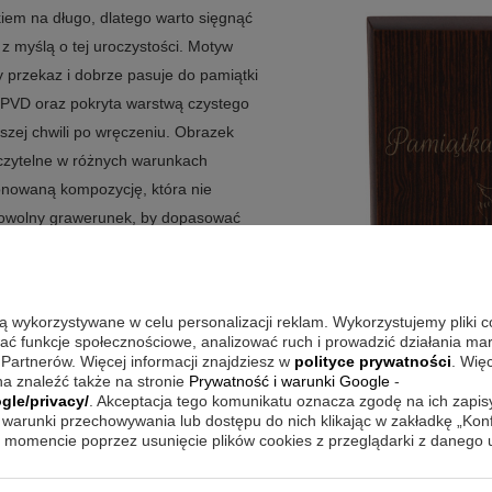
ckiem na długo, dlatego warto sięgnąć
z myślą o tej uroczystości. Motyw
y przekaz i dobrze pasuje do pamiątki
 PVD oraz pokryta warstwą czystego
szej chwili po wręczeniu. Obrazek
ą czytelne w różnych warunkach
tonowaną kompozycję, która nie
dowolny grawerunek, by dopasować
można zawiesić lub postawić, więc łatwo
iem robi wrażenie?
są wykorzystywane w celu personalizacji reklam. Wykorzystujemy pliki 
wać funkcje społecznościowe, analizować ruch i prowadzić działania m
 Partnerów. Więcej informacji znajdziesz w
polityce prywatności
. Wię
symboliki z nowoczesnym wykończeniem,
a znaleźć także na stronie
Prywatność i warunki Google
-
ologia PVD i pokrycie warstwą
gle/privacy/
. Akceptacja tego komunikatu oznacza zgodę na ich zapi
warunki przechowywania lub dostępu do nich klikając w zakładkę „Kon
ć przy pierwszym kontakcie.
momencie poprzez usunięcie plików cookies z przeglądarki z danego
ane zestawienie błękitu ze srebrem
 atutem jest możliwość wykonania