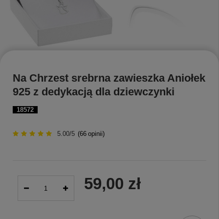
Na Chrzest srebrna zawieszka Aniołek
925 z dedykacją dla dziewczynki
18572
5.00/5
(
66
opinii)
59,00 zł