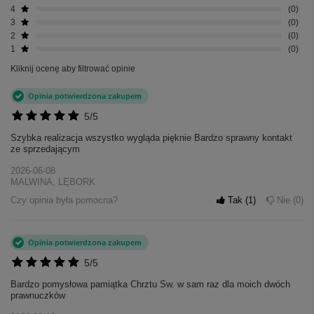
4
0
3
0
2
0
1
0
Kliknij ocenę aby filtrować opinie
Opinia potwierdzona zakupem
5/5
Szybka realizacja wszystko wygląda pięknie Bardzo sprawny kontakt
ze sprzedającym
2026-06-08
MALWINA, LĘBORK
Czy opinia była pomocna?
Tak
1
Nie
0
Opinia potwierdzona zakupem
5/5
Bardzo pomysłowa pamiątka Chrztu Sw. w sam raz dla moich dwóch
prawnuczków