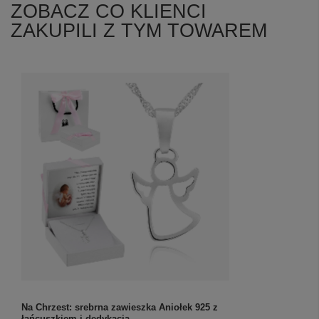
ZOBACZ CO KLIENCI
ZAKUPILI Z TYM TOWAREM
Na Chrzest: srebrna zawieszka Aniołek 925 z
łańcuszkiem i dedykacją