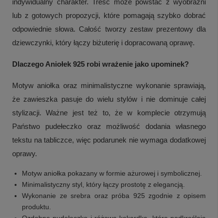
indywidualny charakter. Treść może powstać z wyobraźni
lub z gotowych propozycji, które pomagają szybko dobrać
odpowiednie słowa. Całość tworzy zestaw prezentowy dla
dziewczynki, który łączy biżuterię i dopracowaną oprawę.
Dlaczego Aniołek 925 robi wrażenie jako upominek?
Motyw aniołka oraz minimalistyczne wykonanie sprawiają,
że zawieszka pasuje do wielu stylów i nie dominuje całej
stylizacji. Ważne jest też to, że w komplecie otrzymują
Państwo pudełeczko oraz możliwość dodania własnego
tekstu na tabliczce, więc podarunek nie wymaga dodatkowej
oprawy.
Motyw aniołka pokazany w formie ażurowej i symbolicznej.
Minimalistyczny styl, który łączy prostotę z elegancją.
Wykonanie ze srebra oraz próba 925 zgodnie z opisem
produktu.
Ozdobne pudełeczko i różowa kokardka, które podkreślają