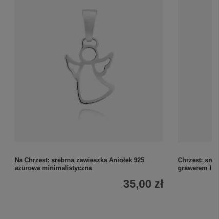
Na Chrzest: srebrna zawieszka Aniołek 925
Chrzest: sre
ażurowa minimalistyczna
grawerem la
35,00 zł