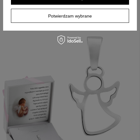
tabliczka pozwala zostawić dedykację, do której łatwo
wrócić. To prosty sposób, by wręczenie miało osobisty ton i
Potwierdzam wybrane
było gotowe od razu po przygotowaniu treści tabliczki.