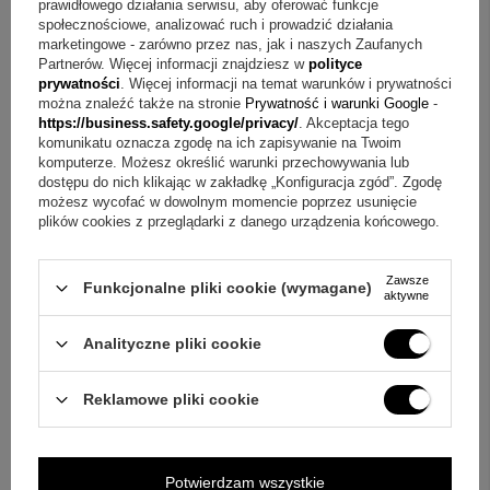
925?
Odpowiedź:
Tak, surowcem jest srebro, a próba to
prawidłowego działania serwisu, aby oferować funkcje
społecznościowe, analizować ruch i prowadzić działania
925.
marketingowe - zarówno przez nas, jak i naszych Zaufanych
Partnerów. Więcej informacji znajdziesz w
polityce
Pytanie:
Jakie treści mogą znaleźć się na tabliczce?
prywatności
. Więcej informacji na temat warunków i prywatności
można znaleźć także na stronie
Prywatność i warunki Google
-
Odpowiedź:
Można umieścić np. życzenia, grafikę, zdjęcie
https://business.safety.google/privacy/
. Akceptacja tego
lub inną treść zależną od Państwa wyobraźni.
komunikatu oznacza zgodę na ich zapisywanie na Twoim
komputerze. Możesz określić warunki przechowywania lub
dostępu do nich klikając w zakładkę „Konfiguracja zgód”. Zgodę
Pytanie:
Czy to dobry wybór na Chrzest Święty dla
możesz wycofać w dowolnym momencie poprzez usunięcie
dziewczynki?
Odpowiedź:
Tak, opis wskazuje to jako
plików cookies z przeglądarki z danego urządzenia końcowego.
prezent dla dziecka z okazji Chrztu Świętego i zestaw
prezentowy dla dziewczynki.
Zawsze
Funkcjonalne pliki cookie (wymagane)
aktywne
Prezent, który opowiada historię
Analityczne pliki cookie
Jeśli chcą Państwo podarować coś drobnego, a
Reklamowe pliki cookie
jednocześnie znaczącego, zawieszka z ażurowym
aniołkiem dobrze wpisuje się w charakter uroczystości.
Ozdobne pudełeczko ułatwia wręczenie, a metalowa
Potwierdzam wszystkie