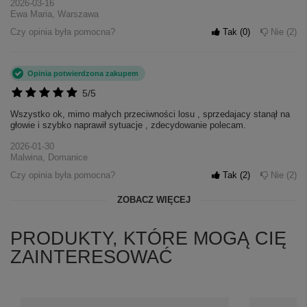
2026-03-16
Ewa Maria, Warszawa
Czy opinia była pomocna?
Tak
0
Nie
2
Opinia potwierdzona zakupem
5/5
Wszystko ok, mimo małych przeciwności losu , sprzedajacy stanął na
głowie i szybko naprawił sytuacje , zdecydowanie polecam.
2026-01-30
Malwina, Domanice
Czy opinia była pomocna?
Tak
2
Nie
2
ZOBACZ WIĘCEJ
PRODUKTY, KTÓRE MOGĄ CIĘ
ZAINTERESOWAĆ