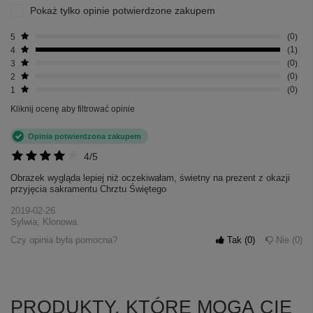
Pokaż tylko opinie potwierdzone zakupem
5
0
4
1
3
0
2
0
1
0
Kliknij ocenę aby filtrować opinie
Opinia potwierdzona zakupem
4/5
Obrazek wygląda lepiej niż oczekiwałam, świetny na prezent z okazji
przyjęcia sakramentu Chrztu Świętego
2019-02-26
Sylwia, Klonowa
Czy opinia była pomocna?
Tak
0
Nie
0
PRODUKTY, KTÓRE MOGĄ CIĘ