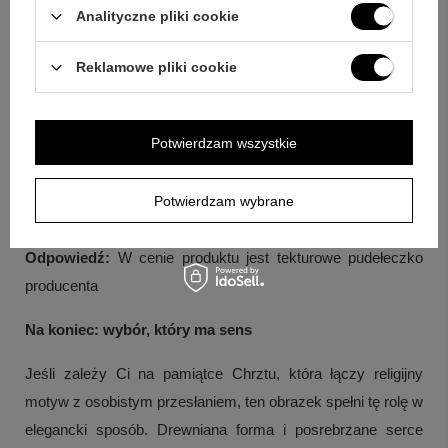
Analityczne pliki cookie
Pytanie:
Jak można wyeksponować obrazek po
uroczystości?
Odpowiedź:
Obrazek można zarówno
Reklamowe pliki cookie
powiesić, jak i postawić dzięki dołączonej nóżce
Pytanie:
Z jakich materiałów wykonano obrazek?
Potwierdzam wszystkie
Odpowiedź:
Obrazek wykonano z drewna, a elementy
metalowe są posrebrzane
Potwierdzam wybrane
Pytanie:
Czy w zestawie jest opakowanie do wręczenia?
Odpowiedź:
W cenie produktu jest tekturowe pudełeczko
producenta
Na koniec: wybór, który ma sens
Jeśli zależy Ci na pamiątce Chrztu, która łączy religijny
motyw z osobistym przesłaniem, ten obrazek spełni tę rolę w
elegancki sposób. Drewniana forma i posrebrzane serce