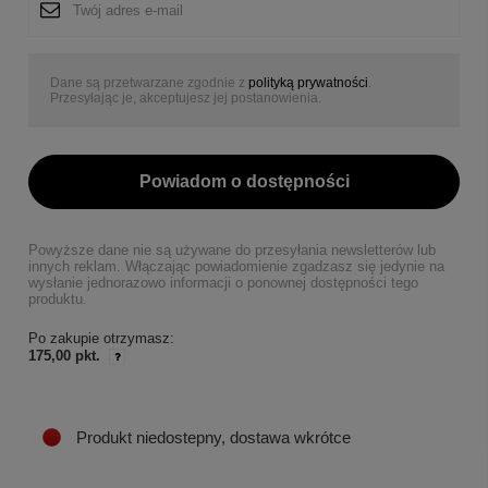
Dane są przetwarzane zgodnie z
polityką prywatności
.
Przesyłając je, akceptujesz jej postanowienia.
Powiadom o dostępności
Powyższe dane nie są używane do przesyłania newsletterów lub
innych reklam. Włączając powiadomienie zgadzasz się jedynie na
wysłanie jednorazowo informacji o ponownej dostępności tego
produktu.
Po zakupie otrzymasz:
175,00 pkt.
Produkt niedostepny, dostawa wkrótce