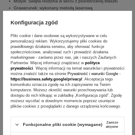
Motyw: Święta Rodzina w sercu z posrebrzanej blaszki
Grawerunek: wykonany metodą laserową
Zabezpieczenie: lakier ochronny
Sposób ekspozycji: do powieszenia lub postawienia
Konfiguracja zgód
Nóżka: dołączona
Pliki cookie i dane osobowe są wykorzystywane w celu
W cenie są ujęte następujące elementy
personalizacji reklam. Wykorzystujemy pliki cookies do
prawidłowego działania serwisu, aby oferować funkcje
społecznościowe, analizować ruch i prowadzić działania
Obrazek z Świętą Rodziną
marketingowe - zarówno przez nas, jak i naszych Zaufanych
Personalizowany grawerunek
Partnerów. Więcej informacji znajdziesz w
polityce
Tekturowe pudełeczko producenta
prywatności
. Więcej informacji na temat warunków i prywatności
można znaleźć także na stronie
Prywatność i warunki Google
-
https://business.safety.google/privacy/
. Akceptacja tego
Pytania przed zakupem obrazka z grawerem
komunikatu oznacza zgodę na ich zapisywanie na Twoim
komputerze. Możesz określić warunki przechowywania lub
Pytanie:
Jaką treść można umieścić na grawerunku?
dostępu do nich klikając w zakładkę „Konfiguracja zgód”. Zgodę
możesz wycofać w dowolnym momencie poprzez usunięcie
Odpowiedź:
Na grawerunku można umieścić imię dziecka,
plików cookies z przeglądarki z danego urządzenia końcowego.
życzenia lub cytat z Biblii
Zawsze
Pytanie:
Jak wykonywany jest grawerunek?
Odpowiedź:
Funkcjonalne pliki cookie (wymagane)
aktywne
Grawer wykonujemy precyzyjną i trwałą metodą laserową