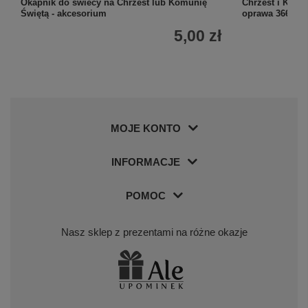
Okapnik do świecy na Chrzest lub Komunię
Chrzest i Komun
Świętą - akcesorium
oprawa 366 str
5,00 zł
MOJE KONTO
INFORMACJE
POMOC
Nasz sklep z prezentami na różne okazje