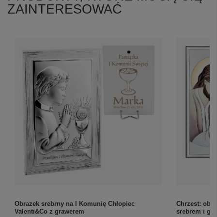
ZAINTERESOWAĆ
Obrazek srebrny na I Komunię Chłopiec
Chrzest: obr
Valenti&Co z grawerem
srebrem i gr