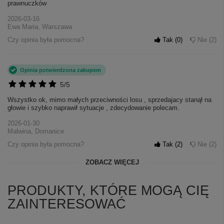
prawnuczków
2026-03-16
Ewa Maria, Warszawa
Czy opinia była pomocna?
Tak
0
Nie
2
Opinia potwierdzona zakupem
5/5
Wszystko ok, mimo małych przeciwności losu , sprzedajacy stanął na
głowie i szybko naprawił sytuacje , zdecydowanie polecam.
2026-01-30
Malwina, Domanice
Czy opinia była pomocna?
Tak
2
Nie
2
ZOBACZ WIĘCEJ
PRODUKTY, KTÓRE MOGĄ CIĘ
ZAINTERESOWAĆ