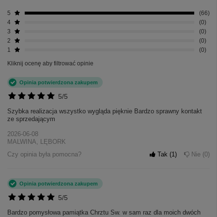
5
66
4
0
3
0
2
0
1
0
Kliknij ocenę aby filtrować opinie
Opinia potwierdzona zakupem
5/5
Szybka realizacja wszystko wygląda pięknie Bardzo sprawny kontakt
ze sprzedającym
2026-06-08
MALWINA, LĘBORK
Czy opinia była pomocna?
Tak
1
Nie
0
Opinia potwierdzona zakupem
5/5
Bardzo pomysłowa pamiątka Chrztu Sw. w sam raz dla moich dwóch