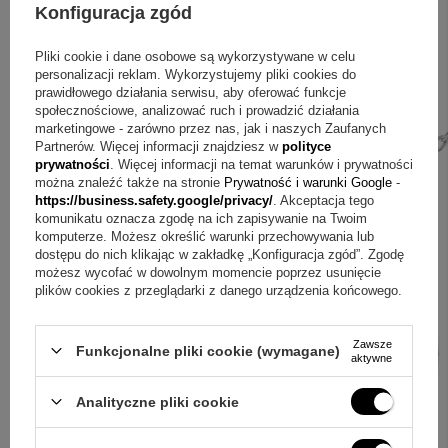
Konfiguracja zgód
prezent z konkretną osobą i dniem, a tabliczka daje miejsce
na tekst, grafikę albo zdjęcie. Dzięki temu możesz
Pliki cookie i dane osobowe są wykorzystywane w celu
przygotować spójną pamiątkę, która będzie kojarzyć się ze
personalizacji reklam. Wykorzystujemy pliki cookies do
prawidłowego działania serwisu, aby oferować funkcje
szczęściem i powodzeniem także długo po uroczystości.
społecznościowe, analizować ruch i prowadzić działania
marketingowe - zarówno przez nas, jak i naszych Zaufanych
Partnerów. Więcej informacji znajdziesz w
polityce
prywatności
. Więcej informacji na temat warunków i prywatności
można znaleźć także na stronie
Prywatność i warunki Google
-
https://business.safety.google/privacy/
. Akceptacja tego
komunikatu oznacza zgodę na ich zapisywanie na Twoim
komputerze. Możesz określić warunki przechowywania lub
dostępu do nich klikając w zakładkę „Konfiguracja zgód”. Zgodę
możesz wycofać w dowolnym momencie poprzez usunięcie
plików cookies z przeglądarki z danego urządzenia końcowego.
Zawsze
Funkcjonalne pliki cookie (wymagane)
aktywne
Analityczne pliki cookie