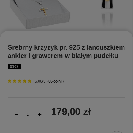
Srebrny krzyżyk pr. 925 z łańcuszkiem
ankier i grawerem w białym pudełku
9109
5.00/5
(
66
opinii)
179,00 zł