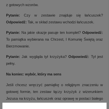
z gotowych wzorów.
Pytanie:
Czy w zestawie znajduje się łańcuszek?
Odpowiedź:
Tak, w skład zestawu wchodzi łańcuszek.
Pytanie:
Na jakie okazje pasuje ten komplet?
Odpowiedź:
To pamiątka wybierana na Chrzest, I Komunię Świętą oraz
Bierzmowanie.
Pytanie:
Jak wygląda tył krzyżyka?
Odpowiedź:
Tył jest
pełny.
Na koniec: wybór, który ma sens
Jeśli chcesz wręczyć pamiątkę o religijnym znaczeniu w
gotowej formie, ten zestaw łączy krzyżyk z wizerunkiem
Jezusa na krzyżu, łańcuszek oraz oprawę w postaci białego
pudełka. Grawerunek imienia lub daty pozwala związać