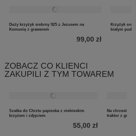
Duży krzyżyk srebrny 925 z Jezusem na
Krzyżyk sreb
Komunię z grawerem
białym pudeł
99,00 zł
ZOBACZ CO KLIENCI
ZAKUPILI Z TYM TOWAREM
Szatka do Chrztu papieska z niebieskim
Na chrzest i r
krzyżem i zdjęciem
traktor z graw
55,00 zł