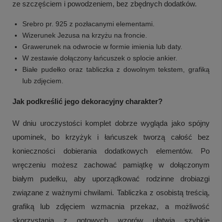
ze szczęściem i powodzeniem, bez zbędnych dodatków.
Srebro pr. 925 z pozłacanymi elementami.
Wizerunek Jezusa na krzyżu na froncie.
Grawerunek na odwrocie w formie imienia lub daty.
W zestawie dołączony łańcuszek o splocie ankier.
Białe pudełko oraz tabliczka z dowolnym tekstem, grafiką
lub zdjęciem.
Jak podkreślić jego dekoracyjny charakter?
W dniu uroczystości komplet dobrze wygląda jako spójny
upominek, bo krzyżyk i łańcuszek tworzą całość bez
konieczności dobierania dodatkowych elementów. Po
wręczeniu możesz zachować pamiątkę w dołączonym
białym pudełku, aby uporządkować rodzinne drobiazgi
związane z ważnymi chwilami. Tabliczka z osobistą treścią,
grafiką lub zdjęciem wzmacnia przekaz, a możliwość
skorzystania z gotowych wzorów ułatwia szybkie