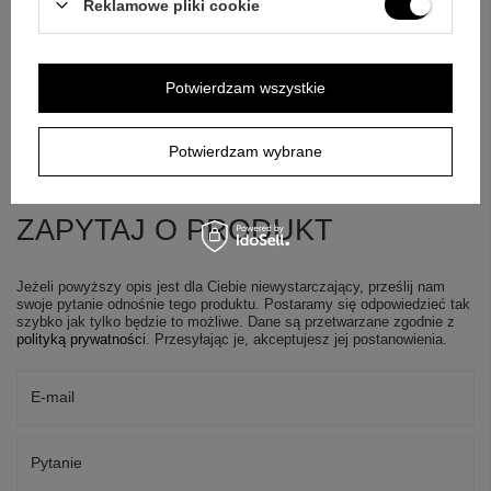
Reklamowe pliki cookie
Potwierdzam wszystkie
Potwierdzam wybrane
ZAPYTAJ O PRODUKT
Jeżeli powyższy opis jest dla Ciebie niewystarczający, prześlij nam
swoje pytanie odnośnie tego produktu. Postaramy się odpowiedzieć tak
szybko jak tylko będzie to możliwe.
Dane są przetwarzane zgodnie z
polityką prywatności
. Przesyłając je, akceptujesz jej postanowienia.
E-mail
Pytanie