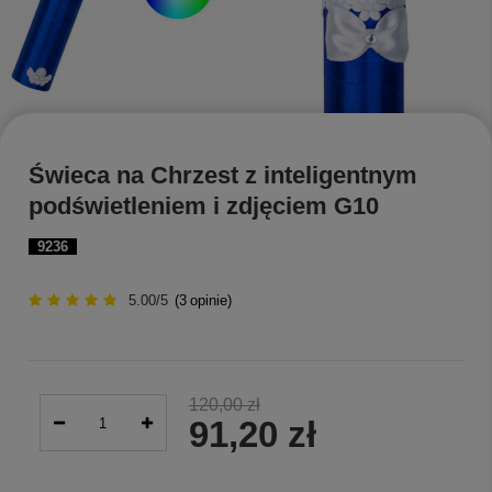
Świeca na Chrzest z inteligentnym
podświetleniem i zdjęciem G10
9236
5.00/5
(
3
opinie)
120,00 zł
91,20 zł