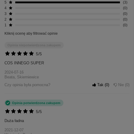
5
3
4
0
3
0
2
0
1
0
Kliknij ocenę aby filtrować opinie
Opinia niepotwierdzona zakupem
5/5
COS INNEGO SUPER
2024-07-16
Beata, Skierniewice
Czy opinia była pomocna?
Tak
0
Nie
0
Opinia potwierdzona zakupem
5/5
Duża ładna
2021-12-07