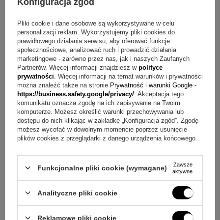
Konfiguracja zgód
Pytanie:
Czy świeca sprawdzi się także podczas I Komunii
Świętej?
Odpowiedź:
Tak, w opisie produktu wskazano
Pliki cookie i dane osobowe są wykorzystywane w celu
zastosowanie na chrzest lub I Komunię Świętą.
personalizacji reklam. Wykorzystujemy pliki cookies do
prawidłowego działania serwisu, aby oferować funkcje
Pytanie:
Czy kolory mogą różnić się od tych widocznych na
społecznościowe, analizować ruch i prowadzić działania
marketingowe - zarówno przez nas, jak i naszych Zaufanych
ekranie?
Odpowiedź:
Tak, odcienie w rzeczywistości mogą
Partnerów. Więcej informacji znajdziesz w
polityce
prywatności
. Więcej informacji na temat warunków i prywatności
delikatnie odbiegać od zdjęć przez ustawienia parametrów
można znaleźć także na stronie
Prywatność i warunki Google
-
monitora.
https://business.safety.google/privacy/
. Akceptacja tego
komunikatu oznacza zgodę na ich zapisywanie na Twoim
komputerze. Możesz określić warunki przechowywania lub
Prezent, który opowiada historię
dostępu do nich klikając w zakładkę „Konfiguracja zgód”. Zgodę
możesz wycofać w dowolnym momencie poprzez usunięcie
Jeśli zależy Ci na świecy, która łączy dekoracyjne zdobienia
plików cookies z przeglądarki z danego urządzenia końcowego.
z efektem zmieniającego się światła, model G10 pozwala
przygotować spersonalizowaną oprawę uroczystości.
Zawsze
Funkcjonalne pliki cookie (wymagane)
aktywne
Dobierz treść lub grafikę, dołącz zdjęcie dziecka i przekaż
uwagi dotyczące układu, aby nadruk pasował do Twojej wizji.
Analityczne pliki cookie
Sprawdź także pozostałe warianty kolorystyczne
przygotowane z myślą o dziewczynkach i chłopcach.
Reklamowe pliki cookie