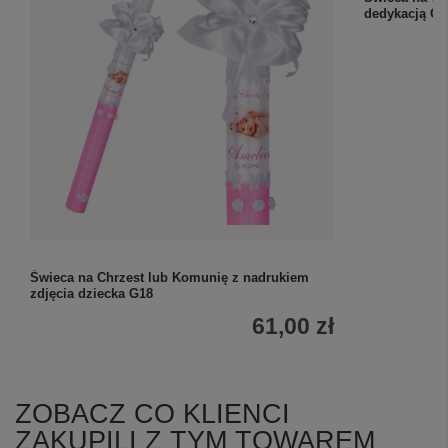
Świeca na Chrzest lub Komunię z nadrukiem
Świeca na Ch
zdjęcia dziecka G18
dedykacją G1
61,00 zł
ZOBACZ CO KLIENCI
ZAKUPILI Z TYM TOWAREM