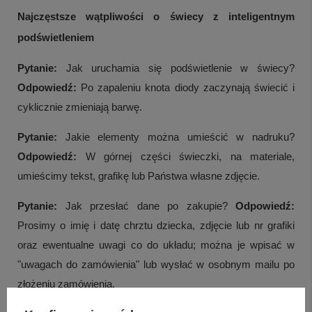
Najczęstsze wątpliwości o świecy z inteligentnym
podświetleniem
Pytanie:
Jak uruchamia się podświetlenie w świecy?
Odpowiedź:
Po zapaleniu knota diody zaczynają świecić i
cyklicznie zmieniają barwę.
Pytanie:
Jakie elementy można umieścić w nadruku?
Odpowiedź:
W górnej części świeczki, na materiale,
umieścimy tekst, grafikę lub Państwa własne zdjęcie.
Pytanie:
Jak przesłać dane po zakupie?
Odpowiedź:
Prosimy o imię i datę chrztu dziecka, zdjęcie lub nr grafiki
oraz ewentualne uwagi co do układu; można je wpisać w
"uwagach do zamówienia" lub wysłać w osobnym mailu po
złożeniu zamówienia.