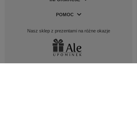
POMOC
Nasz sklep z prezentami na różne okazje
Nasz sklep z piórami i długopisami Parker
Odwiedź nas