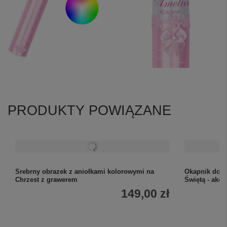
PRODUKTY POWIĄZANE
Srebrny obrazek z aniołkami kolorowymi na
Okapnik do ś
Chrzest z grawerem
Świętą - akc
149,00 zł