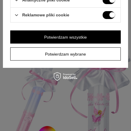
Analityczne pliki cookie
zdobienia z efektem świetlnym uruchamianym po zapaleniu
knota. Wybierz grafikę lub zdjęcie, dopisz tekst i przekaż
Reklamowe pliki cookie
dane dziecka, aby Twoja świeca do chrztu ze zdjęciem była
gotowa w dopasowanej wersji.
Potwierdzam wszystkie
Potwierdzam wybrane