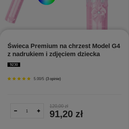
Świeca Premium na chrzest Model G4
z nadrukiem i zdjęciem dziecka
9230
5.00/5
(
3
opinie)
120,00 zł
91,20 zł