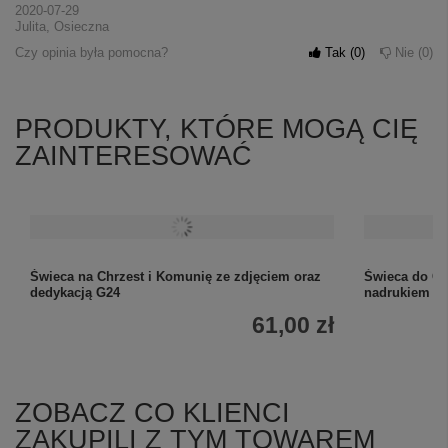
2020-07-29
Julita, Osieczna
Czy opinia była pomocna?
Tak
0
Nie
0
PRODUKTY, KTÓRE MOGĄ CIĘ
ZAINTERESOWAĆ
Świeca na Chrzest i Komunię ze zdjęciem oraz
Świeca do Ch
dedykacją G24
nadrukiem G
61,00 zł
ZOBACZ CO KLIENCI
ZAKUPILI Z TYM TOWAREM