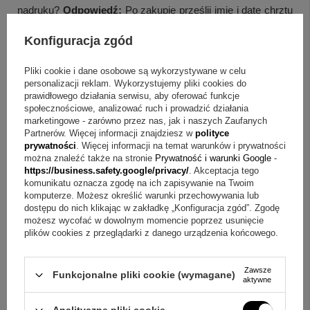
nadruku?
Odpowiedź:
Po zakupie prześlij imię i datę chrztu
dziecka, zdjęcie lub nr grafiki oraz ewentualne uwagi co do
Konfiguracja zgód
układu.
Pliki cookie i dane osobowe są wykorzystywane w celu
Pytanie:
Jak zgłosić uwagi do układu projektu?
Odpowiedź:
personalizacji reklam. Wykorzystujemy pliki cookies do
prawidłowego działania serwisu, aby oferować funkcje
Uwagi możesz podać w "uwagach do zamówienia" lub
społecznościowe, analizować ruch i prowadzić działania
wysłać w osobnym mailu po złożeniu zamówienia na
marketingowe - zarówno przez nas, jak i naszych Zaufanych
Partnerów. Więcej informacji znajdziesz w
polityce
biuro@egraw.pl.
prywatności
. Więcej informacji na temat warunków i prywatności
można znaleźć także na stronie
Prywatność i warunki Google
-
Pytanie:
Dlaczego barwy mogą wyglądać inaczej na
https://business.safety.google/privacy/
. Akceptacja tego
komunikatu oznacza zgodę na ich zapisywanie na Twoim
ekranie?
Odpowiedź:
Kolory w rzeczywistości mogą się
komputerze. Możesz określić warunki przechowywania lub
delikatnie różnić, zależy to od ustawień parametrów
dostępu do nich klikając w zakładkę „Konfiguracja zgód”. Zgodę
możesz wycofać w dowolnym momencie poprzez usunięcie
monitora.
plików cookies z przeglądarki z danego urządzenia końcowego.
Podsumowanie i ostatni krok
Zawsze
Funkcjonalne pliki cookie (wymagane)
aktywne
Jeśli chcesz, aby ceremonia miała spójną oprawę i wyraźny,
personalny akcent, ten model pozwala połączyć ręczne