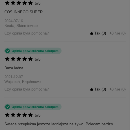
5/5
COS INNEGO SUPER
2024-07-16
Beata, Skierniewice
Czy opinia była pomocna?
Tak
0
Nie
0
Opinia potwierdzona zakupem
5/5
Duża ładna
2021-12-07
Wojciech, Brąchnowo
Czy opinia była pomocna?
Tak
0
Nie
0
Opinia potwierdzona zakupem
5/5
Świeca przepiękna jeszcze ładniejsza na żywo. Polecam bardzo.