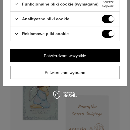
Zawsze
Funkcjonalne pliki cookie (wymagane)
aktywne
Analityczne pliki cookie
Chrzest lub roczek – ręcznie malowany
obrazek aniołka z grawerem
Reklamowe pliki cookie
129,00 zł
Potwierdzam wszystkie
Potwierdzam wybrane