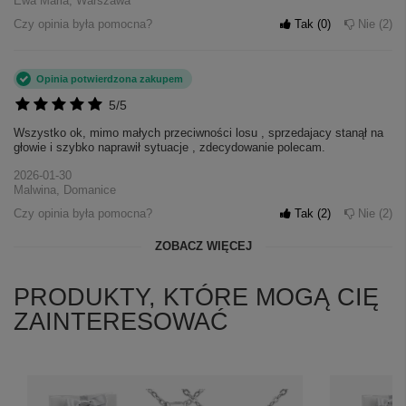
Ewa Maria, Warszawa
Czy opinia była pomocna?
Tak
0
Nie
2
Opinia potwierdzona zakupem
5/5
Wszystko ok, mimo małych przeciwności losu , sprzedajacy stanął na
głowie i szybko naprawił sytuacje , zdecydowanie polecam.
2026-01-30
Malwina, Domanice
Czy opinia była pomocna?
Tak
2
Nie
2
ZOBACZ WIĘCEJ
PRODUKTY, KTÓRE MOGĄ CIĘ
ZAINTERESOWAĆ