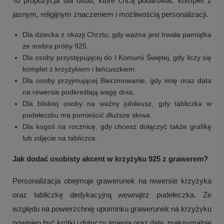
To propozycja dla osób, które chcą podarować komplet z
jasnym, religijnym znaczeniem i możliwością personalizacji.
Dla dziecka z okazji Chrztu, gdy ważna jest trwała pamiątka
ze srebra próby 925.
Dla osoby przystępującej do I Komunii Świętej, gdy liczy się
komplet z krzyżykiem i łańcuszkiem.
Dla osoby przyjmującej Bierzmowanie, gdy imię oraz data
na rewersie podkreślają wagę dnia.
Dla bliskiej osoby na ważny jubileusz, gdy tabliczka w
pudełeczku ma pomieścić dłuższe słowa.
Dla kogoś na rocznicę, gdy chcesz dołączyć także grafikę
lub zdjęcie na tabliczce.
Jak dodać osobisty akcent w krzyżyku 925 z grawerem?
Personalizacja obejmuje grawerunek na rewersie krzyżyka
oraz tabliczkę dedykacyjną wewnątrz pudełeczka. Ze
względu na powierzchnię upominku grawerunek na krzyżyku
powinien być krótki i dotyczy imienia oraz daty, maksymalnie