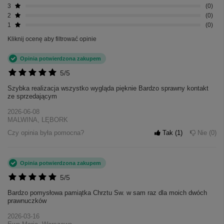
3
0
2
0
1
0
Kliknij ocenę aby filtrować opinie
Opinia potwierdzona zakupem
5/5
Szybka realizacja wszystko wygląda pięknie Bardzo sprawny kontakt
ze sprzedającym
2026-06-08
MALWINA, LĘBORK
Czy opinia była pomocna?
Tak
1
Nie
0
Opinia potwierdzona zakupem
5/5
Bardzo pomysłowa pamiątka Chrztu Sw. w sam raz dla moich dwóch
prawnuczków
2026-03-16