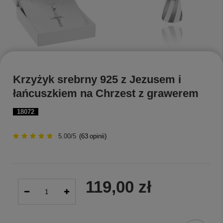
Krzyżyk srebrny 925 z Jezusem i
łańcuszkiem na Chrzest z grawerem
18072
5.00/5
(
63
opinii)
119,00 zł