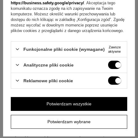
spersonalizowany tekst, wierszyk, grafika, a nawet zdjęcie,
https://business.safety.google/privacy/
. Akceptacja tego
komunikatu oznacza zgodę na ich zapisywanie na Twoim
bez ograniczeń znaków.
komputerze. Możesz określić warunki przechowywania lub
dostępu do nich klikając w zakładkę „Konfiguracja zgód”. Zgodę
Pytanie:
Czy w cenie jest łańcuszek?
Odpowiedź:
Tak,
możesz wycofać w dowolnym momencie poprzez usunięcie
plików cookies z przeglądarki z danego urządzenia końcowego.
zestaw zawiera łańcuszek wykonany ze srebra pr. 925 o
splocie ankier.
Zawsze
Funkcjonalne pliki cookie (wymagane)
aktywne
Pytanie:
Na jakie okazje pasuje ten krzyżyk?
Odpowiedź:
To odpowiedni upominek z okazji Chrztu, I Komunii Świętej,
Analityczne pliki cookie
Bierzmowania, ważnego jubileuszu oraz rocznicy.
Reklamowe pliki cookie
Pamiątka, do której się wraca
Jeśli szukasz symbolicznego upominku, który jednocześnie
Potwierdzam wszystkie
pozwala dopisać własną historię, ten komplet spełnia te
oczekiwania. Srebro próby 925, krzyżyk z Jezusem oraz
Potwierdzam wybrane
łańcuszek tworzą klasyczną bazę, a grawerunek i tabliczka
dedykacyjna nadają całości osobisty ton. Białe pudełeczko z