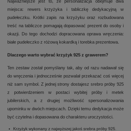
Najważniejsze jest to, że personalizacja obejmuje dwa
miejsca: rewers krzyżyka i tabliczkę dedykacyjną w
pudełeczku. Krótki zapis na krzyżyku oraz rozbudowana
treść na tabliczce pomagają dopasować prezent do osoby i
okazji. Do tego dochodzi dopracowana oprawa wręczenia:
białe pudełeczko z różową kokardką i torebka prezentowa.
Dlaczego warto wybrać krzyżyk 925 z grawerem?
Ten zestaw został pomyślany tak, aby od razu nadawał się
do wręczenia i jednocześnie pozwalał przekazać coś więcej
niż sam symbol. Z jednej strony dostajesz srebro próby 925
z potwierdzeniem w postaci wybitej próby i metek
jubilerskich, a z drugiej możliwość spersonalizowania
upominku w dwóch miejscach. Dzięki temu dedykacja może
być czytelna i dopasowana do charakteru uroczystości.
Krzyżyk wykonany z najwyższej jakoś srebra próby 925.