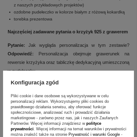
z naszych przykładowych projektów)
ozdobne pudełeczko w kolorze białym z różową kokardką
torebka prezentowa
Najczęściej zadawane pytania o krzyżyk 925 z grawerem
Pytanie:
Jak wygląda personalizacja w tym zestawie?
Odpowiedź:
Personalizacja obejmuje grawerunek na
rewersie krzyżyka oraz tabliczkę dedykacyjną umieszczoną
w pudełeczku.
Konfiguracja zgód
Pytanie:
Jak przygotować treść na grawerunek krzyżyka?
Odpowiedź:
Na krzyżyku przewidziano imię oraz datę, a
Pliki cookie i dane osobowe są wykorzystywane w celu
grawerunek może mieć maksymalnie 20 znaków (łącznie ze
personalizacji reklam. Wykorzystujemy pliki cookies do
prawidłowego działania serwisu, aby oferować funkcje
spacjami).
+
5
społecznościowe, analizować ruch i prowadzić działania
marketingowe - zarówno przez nas, jak i naszych Zaufanych
Pytanie:
Jakie treści można umieścić na tabliczce w
Zobacz więcej
Partnerów. Więcej informacji znajdziesz w
polityce
prywatności
. Więcej informacji na temat warunków i prywatności
pudełeczku?
Odpowiedź:
Na tabliczce może znaleźć się
można znaleźć także na stronie
Prywatność i warunki Google
-