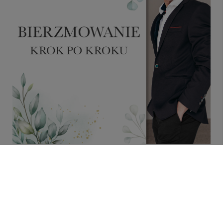
Jak wygląda i ile trwa bierzmowanie? Przebieg
bierzmowania krok po kroku
Bierzmowanie nazywane sakramentem dojrzałości
chrześcijańskiej to jedno z najważniejszych wydarzeń w
życiu młodego katolika. Wg kościoła katolickiego
przystępując do tego sakramentu, otrzymuje się znamię