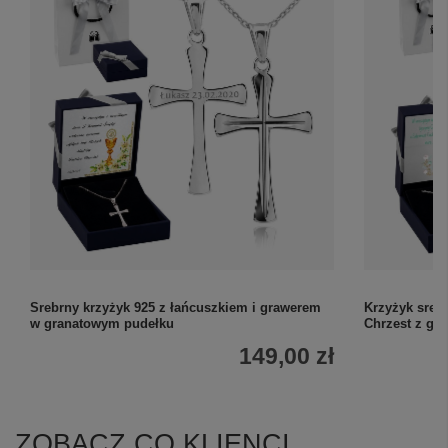
Srebrny krzyżyk 925 z łańcuszkiem i grawerem
Krzyżyk sreb
w granatowym pudełku
Chrzest z gr
149,00 zł
ZOBACZ CO KLIENCI