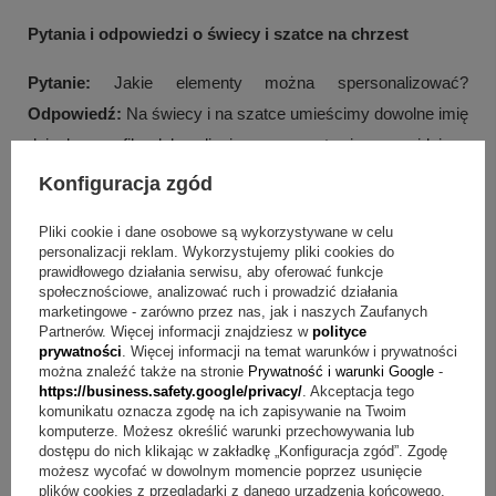
Pytania i odpowiedzi o świecy i szatce na chrzest
Pytanie:
Jakie elementy można spersonalizować?
Odpowiedź:
Na świecy i na szatce umieścimy dowolne imię
dziecka, grafikę lub zdjęcie, a w zestawie przewidziano
także nadruk grafiki lub zdjęcia i napisów na obu elementach.
Konfiguracja zgód
Pytanie:
Jak wykonywany jest nadruk na skrzyni?
Pliki cookie i dane osobowe są wykorzystywane w celu
personalizacji reklam. Wykorzystujemy pliki cookies do
Odpowiedź:
Nadruk na powierzchni skrzyni wykonujemy
prawidłowego działania serwisu, aby oferować funkcje
innowacyjną metodą UV, z dodatkowym naświetleniem
społecznościowe, analizować ruch i prowadzić działania
marketingowe - zarówno przez nas, jak i naszych Zaufanych
wydruku światłem UV.
Partnerów. Więcej informacji znajdziesz w
polityce
prywatności
. Więcej informacji na temat warunków i prywatności
Pytanie:
Jakie możliwości daje nadruk na wieku skrzynki?
można znaleźć także na stronie
Prywatność i warunki Google
-
https://business.safety.google/privacy/
. Akceptacja tego
Odpowiedź:
Na wieku można wykonać dowolny nadruk:
komunikatu oznacza zgodę na ich zapisywanie na Twoim
tekst, grafika lub zdjęcie, bez limitu znaków.
komputerze. Możesz określić warunki przechowywania lub
dostępu do nich klikając w zakładkę „Konfiguracja zgód”. Zgodę
możesz wycofać w dowolnym momencie poprzez usunięcie
Pytanie:
Czy haft krzyża na szatce można zmienić?
plików cookies z przeglądarki z danego urządzenia końcowego.