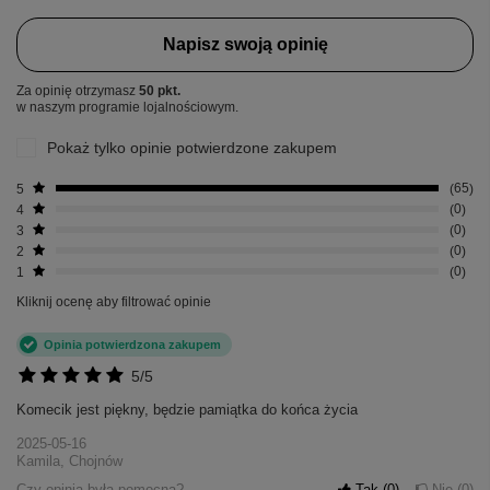
Napisz swoją opinię
Za opinię otrzymasz
50 pkt.
w naszym programie lojalnościowym.
Pokaż tylko opinie potwierdzone zakupem
5
65
4
0
3
0
2
0
1
0
Kliknij ocenę aby filtrować opinie
Opinia potwierdzona zakupem
5/5
Komecik jest piękny, będzie pamiątka do końca życia
2025-05-16
Kamila, Chojnów
Czy opinia była pomocna?
Tak
0
Nie
0