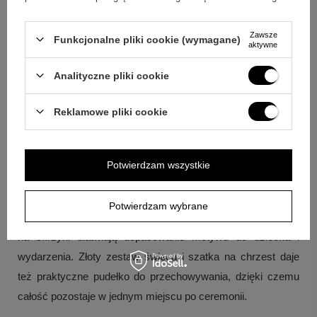
Odpowiedź:
Haft jest już naniesiony na szatkę: złoty haft
krzyża, nie zmieniamy tego.
Zawsze
Funkcjonalne pliki cookie (wymagane)
aktywne
Pytanie:
Jak wybrać inny kolor niż złoty?
Odpowiedź:
Podana aukcja dotyczy złotego koloru; jeśli chcesz inny
Analityczne pliki cookie
kolor, zapoznaj się z pozostałymi ofertami.
Reklamowe pliki cookie
Podsumowanie
Jeśli zależy Ci na spójnym komplecie do uroczystości,
Potwierdzam wszystkie
wybór złotego haftu na szatce i ręcznie zdobionej świecy
pozwala zachować klasyczny charakter oprawy.
Potwierdzam wybrane
Personalizacja nadruku na obu elementach oraz nadruk UV
na skrzyni ułatwiają dopasowanie motywu do dziecka i
wydarzenia. Złoty zestaw świeca i szatka na chrzest daje
też praktyczne pudełko do przechowywania, dzięki czemu
całość pozostaje w jednym miejscu po ceremonii.