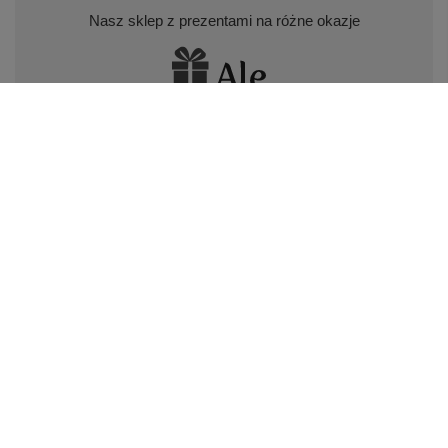
Nasz sklep z prezentami na różne okazje
Nasz sklep z piórami i długopisami Parker
Odwiedź nas