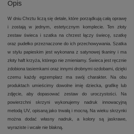
Opis
W dniu Chrztu liczą się detale, które porządkują całą oprawę
i zostają w jednym, estetycznym komplecie. Ten złoty
zestaw świeca i szatka na chrzest łączy świecę, szatkę
oraz pudełko przeznaczone do ich przechowywania. Szatka
w stylu papieskim jest wykonana z satynowej tkaniny i ma
złoty haft krzyża, którego nie zmieniamy. Świeca jest ręcznie
zdobiona tasiemkami oraz innymi drobnymi ozdobami, dzięki
czemu każdy egzemplarz ma swój charakter. Na obu
produktach umieścimy dowolne imię dziecka, grafikę lub
zdjęcie, aby dopasować zestaw do uroczystości. Na
powierzchni skrzyni wykonujemy nadruk innowacyjną
metodą UV, opisaną jako trwałą i mocną. Na wieku skrzynki
można dodać własny nadruk, a kolory są jaskrawe,
wyraziste i wcale nie blakną.