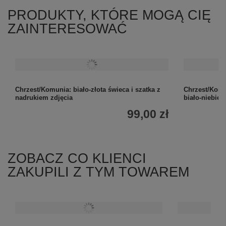
PRODUKTY, KTÓRE MOGĄ CIĘ
ZAINTERESOWAĆ
Chrzest/Komunia: biało-złota świeca i szatka z
Chrzest/Komu
nadrukiem zdjęcia
biało-niebies
99,00 zł
ZOBACZ CO KLIENCI
ZAKUPILI Z TYM TOWAREM