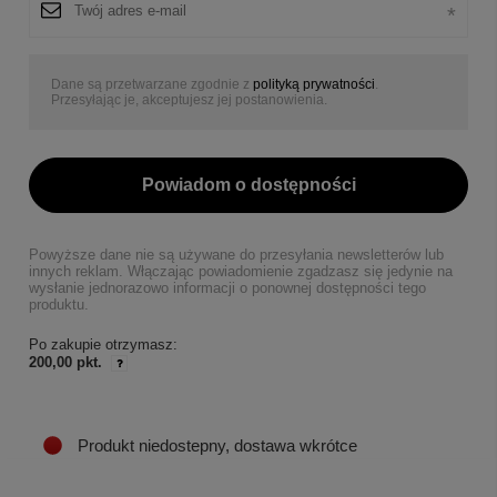
Dane są przetwarzane zgodnie z
polityką prywatności
.
Przesyłając je, akceptujesz jej postanowienia.
Powiadom o dostępności
Powyższe dane nie są używane do przesyłania newsletterów lub
innych reklam. Włączając powiadomienie zgadzasz się jedynie na
wysłanie jednorazowo informacji o ponownej dostępności tego
produktu.
Po zakupie otrzymasz:
200,00 pkt.
Produkt niedostepny, dostawa wkrótce