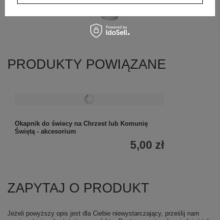
PRODUKTY POWIĄZANE
Okapnik do świecy na Chrzest lub Komunię
Świętą - akcesorium
5,00 zł
ZAPYTAJ O PRODUKT
Jeżeli powyższy opis jest dla Ciebie niewystarczający, prześlij nam