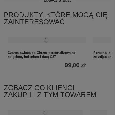
ZOBACZ WIĘCEJ
PRODUKTY, KTÓRE MOGĄ CIĘ
ZAINTERESOWAĆ
Czarna świeca do Chrztu personalizowana
Personalizow
zdjęciem, imieniem i datą G27
ze zdjęciem 
99,00 zł
ZOBACZ CO KLIENCI
ZAKUPILI Z TYM TOWAREM