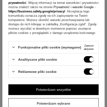
prywatności
. Więcej informacji na temat warunków i prywatności
będzie miała dla Was szczególne znaczenie.
można znaleźć także na stronie
Prywatność i warunki Google
-
https://business.safety.google/privacy/
. Akceptacja tego
komunikatu oznacza zgodę na ich zapisywanie na Twoim
komputerze. Możesz określić warunki przechowywania lub
dostępu do nich klikając w zakładkę „Konfiguracja zgód”. Zgodę
możesz wycofać w dowolnym momencie poprzez usunięcie
plików cookies z przeglądarki z danego urządzenia końcowego.
Zawsze
Funkcjonalne pliki cookie (wymagane)
aktywne
Analityczne pliki cookie
Reklamowe pliki cookie
Potwierdzam wszystkie
Potwierdzam wybrane