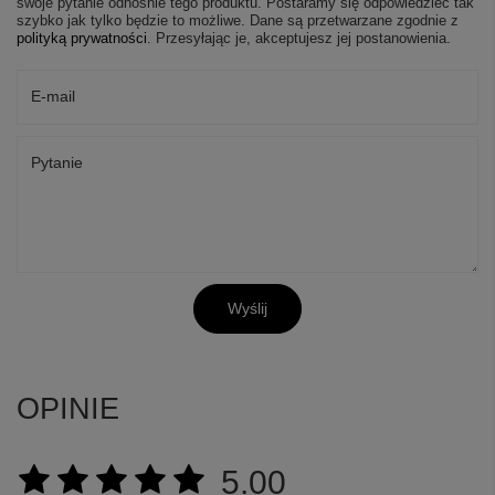
swoje pytanie odnośnie tego produktu. Postaramy się odpowiedzieć tak
szybko jak tylko będzie to możliwe.
Dane są przetwarzane zgodnie z
polityką prywatności
. Przesyłając je, akceptujesz jej postanowienia.
E-mail
Pytanie
Wyślij
OPINIE
5.00