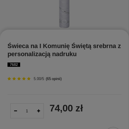
Świeca na I Komunię Świętą srebrna z
personalizacją nadruku
7682
5.00/5
(
65
opinii)
74,00 zł