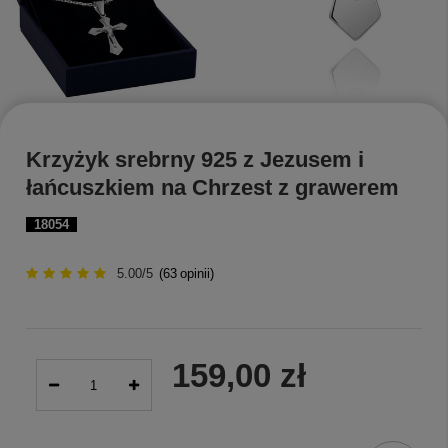
Krzyżyk srebrny 925 z Jezusem i
łańcuszkiem na Chrzest z grawerem
18054
5.00/5
(
63
opinii)
159,00 zł