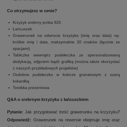
Co otrzymujesz w cenie?
Krzyżyk srebrny próba 925
Łańcuszek
Grawerunek na odwrocie krzyżyka (imię oraz data) np.
krótkie imię i data, maksymalnie 20 znaków (łącznie ze
spacjami)
Tabliczka wewnątrz pudełeczka ze spersonalizowaną
dedykacją, zdjęciem bądź grafiką (można także skorzystać
z naszych przykładowych projektów)
Ozdobne pudełeczko w kolorze granatowym z szarą
kokardką
Torebka prezentowa
Q&A o srebrnym krzyżyku z łańcuszkiem
+
5
Pytanie:
Jak przygotować treść grawerunku na krzyżyku?
Zobacz więcej
Odpowiedź:
Grawerunek na rewersie obejmuje imię oraz