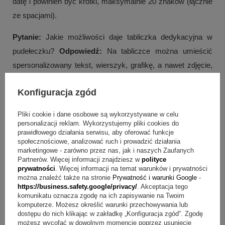
datę i powinien być krótki, maksymalnie 20 znaków (łącznie
ze spacjami).
Pytanie:
Jakie możliwości daje tabliczka dedykacyjna w
pudełeczku?
Odpowiedź:
Na tabliczce można umieścić
spersonalizowany tekst, wierszyk, grafikę, a nawet zdjęcie,
bez ograniczeń znaków.
Konfiguracja zgód
Pytanie:
Czy komplet pasuje na więcej niż jedną okazję?
Odpowiedź:
Tak, jest polecany z okazji Chrztu, I Komunii
Pliki cookie i dane osobowe są wykorzystywane w celu
personalizacji reklam. Wykorzystujemy pliki cookies do
Świętej, Bierzmowania, ważnego jubileuszu oraz rocznicy.
prawidłowego działania serwisu, aby oferować funkcje
społecznościowe, analizować ruch i prowadzić działania
Pytanie:
Co potwierdza, że to srebro próby 925?
marketingowe - zarówno przez nas, jak i naszych Zaufanych
Partnerów. Więcej informacji znajdziesz w
polityce
Odpowiedź:
O tym świadczy wybita na biżuterii próba oraz
prywatności
. Więcej informacji na temat warunków i prywatności
można znaleźć także na stronie
Prywatność i warunki Google
-
dołączone metki jubilerskie.
https://business.safety.google/privacy/
. Akceptacja tego
komunikatu oznacza zgodę na ich zapisywanie na Twoim
Pytanie:
Czy zestaw jest gotowy do wręczenia od razu?
komputerze. Możesz określić warunki przechowywania lub
Odpowiedź:
Tak, w cenie znajduje się ozdobne pudełeczko
dostępu do nich klikając w zakładkę „Konfiguracja zgód”. Zgodę
możesz wycofać w dowolnym momencie poprzez usunięcie