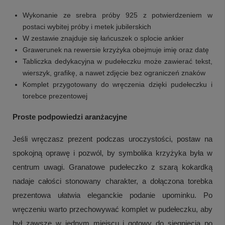
Wykonanie ze srebra próby 925 z potwierdzeniem w
postaci wybitej próby i metek jubilerskich
W zestawie znajduje się łańcuszek o splocie ankier
Grawerunek na rewersie krzyżyka obejmuje imię oraz datę
Tabliczka dedykacyjna w pudełeczku może zawierać tekst,
wierszyk, grafikę, a nawet zdjęcie bez ograniczeń znaków
Komplet przygotowany do wręczenia dzięki pudełeczku i
torebce prezentowej
Proste podpowiedzi aranżacyjne
Jeśli wręczasz prezent podczas uroczystości, postaw na
spokojną oprawę i pozwól, by symbolika krzyżyka była w
centrum uwagi. Granatowe pudełeczko z szarą kokardką
nadaje całości stonowany charakter, a dołączona torebka
prezentowa ułatwia eleganckie podanie upominku. Po
wręczeniu warto przechowywać komplet w pudełeczku, aby
był zawsze w jednym miejscu i gotowy do sięgnięcia po