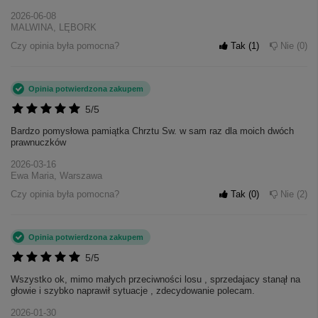
2026-06-08
MALWINA, LĘBORK
Czy opinia była pomocna?
Tak
1
Nie
0
Opinia potwierdzona zakupem
5/5
Bardzo pomysłowa pamiątka Chrztu Sw. w sam raz dla moich dwóch
prawnuczków
2026-03-16
Ewa Maria, Warszawa
Czy opinia była pomocna?
Tak
0
Nie
2
Opinia potwierdzona zakupem
5/5
Wszystko ok, mimo małych przeciwności losu , sprzedajacy stanął na
głowie i szybko naprawił sytuacje , zdecydowanie polecam.
2026-01-30