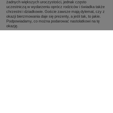
żadnych większych uroczystości, jednak często
uczestniczą w wydarzeniu oprócz rodziców i świadka także
chrzestni i dziadkowie. Goście zawsze mają dylemat, czy z
okazji bierzmowania daje się prezenty, a jeśli tak, to jakie.
Podpowiadamy, co można podarować nastolatkowi na tę
okazję.
Czytaj więcej
MOJE KONTO
INFORMACJE
POMOC
Nasz sklep z prezentami na różne okazje