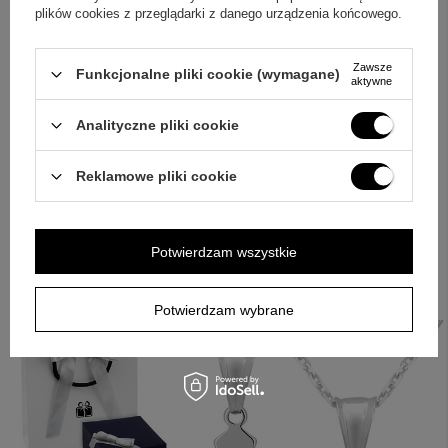
z kokardką oraz torebka prezentowa.
plików cookies z przeglądarki z danego urządzenia końcowego.
Podsumowanie
Zawsze
Funkcjonalne pliki cookie (wymagane)
aktywne
Jeżeli szukasz kompletu o religijnym znaczeniu, który
można dopasować do konkretnej osoby, ten krzyżyk z
Analityczne pliki cookie
łańcuszkiem spełnia te oczekiwania w prosty, czytelny
Reklamowe pliki cookie
sposób. Krótki grawer imienia i daty na rewersie oraz
tabliczka z dowolną treścią lub zdjęciem pozwalają stworzyć
pamiątkę ściśle związaną z uroczystością. Wybierz treść
Potwierdzam wszystkie
personalizacji, a otrzymasz spójną oprawę w granatowym
pudełeczku z kokardką i torebką prezentową.
Potwierdzam wybrane