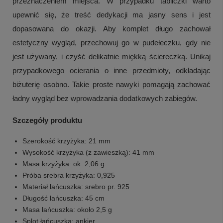
przeznaczeniem miejsca. W przypadku tabliczki warto
upewnić się, że treść dedykacji ma jasny sens i jest
dopasowana do okazji. Aby komplet długo zachował
estetyczny wygląd, przechowuj go w pudełeczku, gdy nie
jest używany, i czyść delikatnie miękką ściereczką. Unikaj
przypadkowego ocierania o inne przedmioty, odkładając
biżuterię osobno. Takie proste nawyki pomagają zachować
ładny wygląd bez wprowadzania dodatkowych zabiegów.
Szczegóły produktu
Szerokość krzyżyka: 21 mm
Wysokość krzyżyka (z zawieszką): 41 mm
Masa krzyżyka: ok. 2,06 g
Próba srebra krzyżyka: 0,925
Materiał łańcuszka: srebro pr. 925
Długość łańcuszka: 45 cm
Masa łańcuszka: około 2,5 g
Splot łańcuszka: ankier