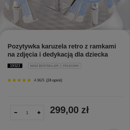
Pozytywka karuzela retro z ramkami
na zdjęcia i dedykacją dla dziecka
19323
NASZ BESTSELLER
POLECANY
4.96/5
(
24
opinii)
299,00 zł