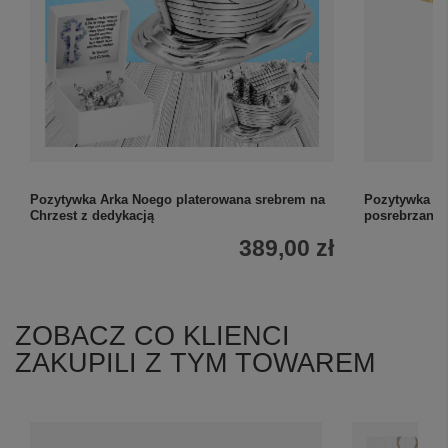
Pozytywka Arka Noego platerowana srebrem na
Pozytywka na
Chrzest z dedykacją
posrebrzana 
389,00 zł
ZOBACZ CO KLIENCI
ZAKUPILI Z TYM TOWAREM