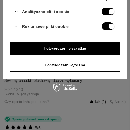
Opinia potwierdzona zakupem
Analityczne pliki cookie
5/5
Super prezent ładnie zapakowany polecam
Reklamowe pliki cookie
2025-04-11
Łukasz, Kętrzyn
Czy opinia była pomocna?
Tak
0
Nie
0
Potwierdzam wszystkie
Opinia potwierdzona zakupem
Potwierdzam wybrane
5/5
Świetny produkt, efektowny, dobrze wykonany.
2024-10-10
Iwona, Międzyzdroje
Czy opinia była pomocna?
Tak
1
Nie
0
Opinia potwierdzona zakupem
5/5