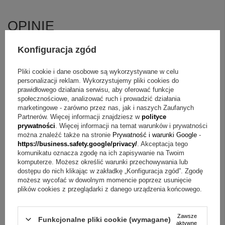
OPINIE
Konfiguracja zgód
4.96
Pliki cookie i dane osobowe są wykorzystywane w celu
Liczba wystawionych opinii: 24
personalizacji reklam. Wykorzystujemy pliki cookies do
prawidłowego działania serwisu, aby oferować funkcje
społecznościowe, analizować ruch i prowadzić działania
Napisz swoją opinię
marketingowe - zarówno przez nas, jak i naszych Zaufanych
Partnerów. Więcej informacji znajdziesz w
polityce
Za opinię otrzymasz
50 pkt.
prywatności
. Więcej informacji na temat warunków i prywatności
w naszym programie lojalnościowym.
można znaleźć także na stronie
Prywatność i warunki Google
-
https://business.safety.google/privacy/
. Akceptacja tego
Pokaż tylko opinie potwierdzone zakupem
komunikatu oznacza zgodę na ich zapisywanie na Twoim
komputerze. Możesz określić warunki przechowywania lub
5
23
dostępu do nich klikając w zakładkę „Konfiguracja zgód”. Zgodę
4
1
możesz wycofać w dowolnym momencie poprzez usunięcie
3
0
plików cookies z przeglądarki z danego urządzenia końcowego.
2
0
1
0
Zawsze
Kliknij ocenę aby filtrować opinie
Funkcjonalne pliki cookie (wymagane)
aktywne