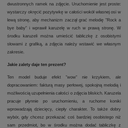
dwustronnych ramek na zdjęcie. Uruchomienie jest proste:
wystarczy okręcić pozytywkę w całości wokół własnej osi w
lewą stronę, aby mechanizm zaczął grać melodię "Rock a
bye baby" i wprawił karuzelę w ruch w prawą stronę. W
środku karuzeli można umieścić tabliczkę z osobistymi
słowami z grafiką, a zdjęcia należy wstawić we własnym
zakresie.
Jakie zalety daje ten prezent?
Ten model buduje efekt "wow" nie krzykiem, ale
dopracowaniem: fakturą masy perłowej, spokojną melodią i
możliwością uzupełnienia całości o zdjęcia bliskich. Karuzela
pracuje płynnie po uruchomieniu, a ruchome koniki
wprowadzają dziecięcy, ciepły charakter. To także dobry
wybór, gdy chcesz przekazać coś bardziej osobistego niż
sam przedmiot, bo w środku można dodać tabliczkę z