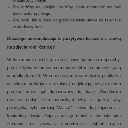
w dziecięcym stylu.
Dla rodziny na kolejne urodziny, kiedy upominek ma być
także ozdobą pokoju.
Dla osób, które chcą dołączyć osobiste słowa na tabliczce
w środku karuzeli.
Dlaczego personalizacja w pozytywce karuzela z ramką
na zdjęcia robi różnicę?
W tym modelu osobisty akcent powstaje na dwa sposoby:
przez zdjęcia w ramkach oraz przez tabliczkę umieszczaną
w środku karuzeli. W cenie otrzymujesz metalową tabliczkę
w kolorze srebrnym z osobistą dedykacją, dzięki czemu
przekaz może być dopasowany do okazji. Dodatkowo
możesz dodać kilka osobistych słów z grafiką, aby
pozytywka była bardziej "Wasza" i łatwa do skojarzenia z
+
3
konkretną chwilą. Zdjęcia należy umieścić we własnym
Zobacz więcej
zakresie, co pozwala samodzielnie dobrać ujęcia