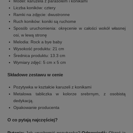
Model: karuzela z parasolem i konikami
Liczba koników: cztery
Ramki na zdjęcie: dwustronne
Ruch koników: koniki są ruchome
Sposób uruchomienia: okręcenie w całości wokół własnej
osi, w lewą stronę
Melodia: Rock a bye baby
Wysokość produktu: 21 cm
Średnica produktu: 13.3 cm
Wymiary zdjęć: 5 cm x 5 cm
Składowe zestawu w cenie
Pozytywka w kształcie karuzeli z konikami
Metalowa tabliczka w kolorze srebrnym, z osobistą
dedykacją.
Opakowanie producenta
O co pytają najczęściej?
Pytanie:
Jak uruchomić pozytywkę?
Odpowiedź:
Okręć ją