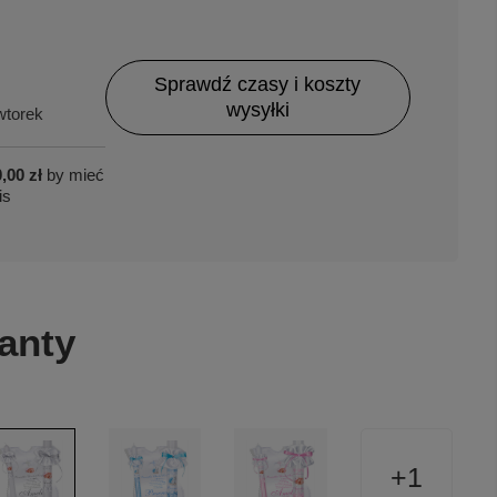
Sprawdź czasy i koszty
wysyłki
torek
,00 zł
by mieć
is
anty
1