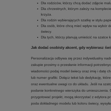
Dla rodziców, którzy chcą dodać zdjęcie malu
Dla chrzestnych, którym zależy na komplec
krzyża.
Dla rodzin wybierających szatkę w stylu papi
Dla osób, które chcą mieć wpływ na wybór d
świecy.
Dla tych, którzy planują umieścić na szatce 
Jak dodać osobisty akcent, gdy wybierasz świ
Personalizacja odbywa się przez indywidualny nadr
zakupie prosimy o przesłanie informacji potrzebny
wiadomości podaj model świecy oraz imię i datę chrz
lub numer grafiki. Dołącz tekst lub dedykację, które
oraz ewentualne uwagi co do układu. Jeśli na szat
podanie konkretnego wierszyka do umieszczenia. 
przygotować projekt, mogą skorzystać z edytora pr
poda dokładnego modelu lub koloru świecy, wysyła