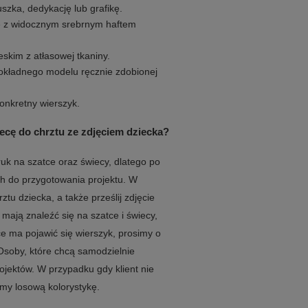
szka, dedykację lub grafikę.
ie z widocznym srebrnym haftem
eskim z atłasowej tkaniny.
okładnego modelu ręcznie zdobionej
konkretny wierszyk.
ecę do chrztu ze zdjęciem dziecka?
uk na szatce oraz świecy, dlatego po
ch do przygotowania projektu. W
tu dziecka, a także prześlij zdjęcie
 mają znaleźć się na szatce i świecy,
ce ma pojawić się wierszyk, prosimy o
Osoby, które chcą samodzielnie
ojektów. W przypadku gdy klient nie
my losową kolorystykę.