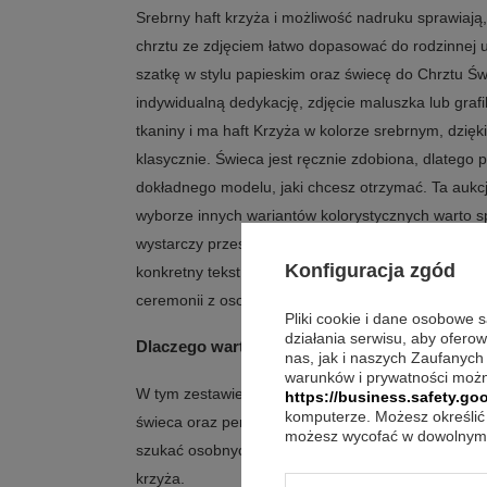
Srebrny haft krzyża i możliwość nadruku sprawiają,
chrztu ze zdjęciem łatwo dopasować do rodzinnej 
szatkę w stylu papieskim oraz świecę do Chrztu Ś
indywidualną dedykację, zdjęcie maluszka lub grafi
tkaniny i ma haft Krzyża w kolorze srebrnym, dzięk
klasycznie. Świeca jest ręcznie zdobiona, dlatego
dokładnego modelu, jaki chcesz otrzymać. Ta aukcj
wyborze innych wariantów kolorystycznych warto sp
wystarczy przesłać dane do projektu, a jeśli chcesz
Konfiguracja zgód
konkretny tekst. To propozycja dla osób, które chc
ceremonii z osobistym przekazem widocznym na sza
Pliki cookie i dane osobowe 
działania serwisu, aby ofero
Dlaczego warto wybrać szatkę do chrztu z nad
nas, jak i naszych Zaufanych
warunków i prywatności możn
W tym zestawie łączą się trzy rzeczy: elegancki wy
https://business.safety.goo
komputerze. Możesz określić 
świeca oraz personalizacja w formie nadruku na o
możesz wycofać w dowolnym 
szukać osobnych dodatków, a finalny efekt może 
krzyża.