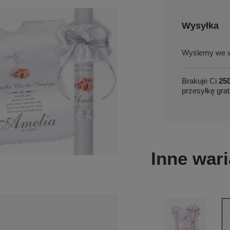
Wysyłka
we w
Brakuje Ci
250
przesyłkę grat
Inne wari