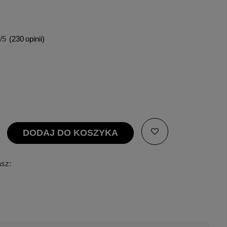
/5
(
230
opinii)
DODAJ DO KOSZYKA
asz: