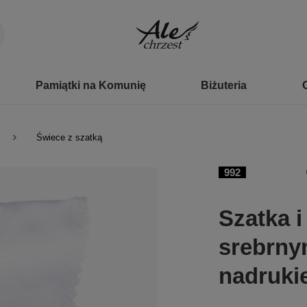
Pamiątki na Komunię
Biżuteria
Świece z szatką
992
Szatka i
srebrny
nadruki