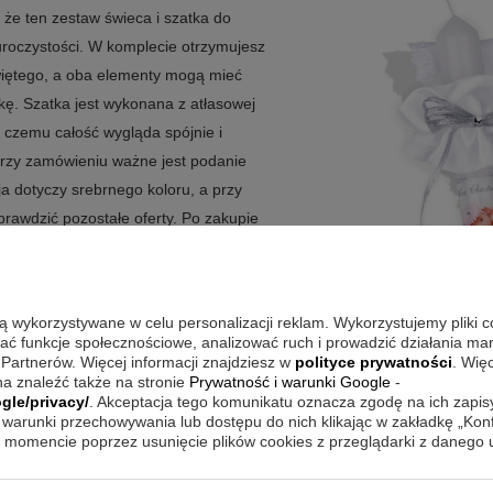
 że ten zestaw świeca i szatka do
uroczystości. W komplecie otrzymujesz
więtego, a oba elementy mogą mieć
kę. Szatka jest wykonana z atłasowej
i czemu całość wygląda spójnie i
 przy zamówieniu ważne jest podanie
a dotyczy srebrnego koloru, a przy
rawdzić pozostałe oferty. Po zakupie
 wierszyk na szatce, potrzebny jest
ą połączyć tradycyjny charakter
tce i świecy.
są wykorzystywane w celu personalizacji reklam. Wykorzystujemy pliki 
wać funkcje społecznościowe, analizować ruch i prowadzić działania m
rukiem zdjęcia i dedykacji?
 Partnerów. Więcej informacji znajdziesz w
polityce prywatności
. Wię
a znaleźć także na stronie
Prywatność i warunki Google
-
gląd szatki z haftem, ręcznie zdobiona
gle/privacy/
. Akceptacja tego komunikatu oznacza zgodę na ich zapi
warunki przechowywania lub dostępu do nich klikając w zakładkę „Kon
bu elementach. Dzięki temu nie musisz
momencie poprzez usunięcie plików cookies z przeglądarki z danego
być spójny z motywem srebrnego