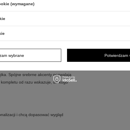
cookie (wymagane)
 dedykacji lub grafiki na szatce oraz
kie
asowej tkaniny.
arakter ceremonii.
kie
indywidualny wygląd.
aki chcesz otrzymać.
dzam wybrane
Potwierdzam 
ą ważne elementy oprawy, a po
tka. Spójne srebrne akcenty pozwalają
h kompletu od razu wskazuje, do kogo
onalizacji i chcą dopasować wygląd