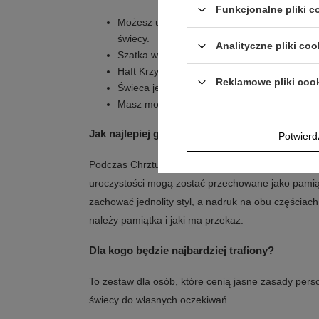
Funkcjonalne pliki 
Możesz umieścić indywidualny nadruk zdjęcia,
świecy.
Analityczne pliki coo
Szatka w stylu papieskim wykonana jest z atł
Haft Krzyża w kolorze srebrnym podkreśla ch
Reklamowe pliki coo
Świeca jest ręcznie zdobiona, co nadaje jej 
Masz możliwość wskazania modelu świecy, j
Jak najlepiej go wyeksponować?
Potwier
Podczas Chrztu Świętego szatka i świeca stanowi
uroczystości mogą zostać przechowane jako pamią
zachować jednolity styl, a nadruk na obu częściac
należy pamiątka i jaki ma przekaz.
Dla kogo będzie najbardziej trafiony?
To zestaw dla osób, które cenią jasne zasady pers
świecy do własnych oczekiwań.