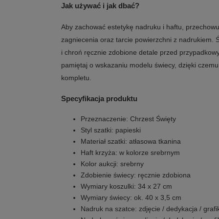
Jak używać i jak dbać?
Aby zachować estetykę nadruku i haftu, przechowu
zagniecenia oraz tarcie powierzchni z nadrukiem. 
i chroń ręcznie zdobione detale przed przypadko
pamiętaj o wskazaniu modelu świecy, dzięki czemu
kompletu.
Specyfikacja produktu
Przeznaczenie: Chrzest Święty
Styl szatki: papieski
Materiał szatki: atłasowa tkanina
Haft krzyża: w kolorze srebrnym
Kolor aukcji: srebrny
Zdobienie świecy: ręcznie zdobiona
Wymiary koszulki: 34 x 27 cm
Wymiary świecy: ok. 40 x 3,5 cm
Nadruk na szatce: zdjęcie / dedykacja / grafi