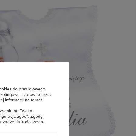
cookies do prawidłowego
arketingowe - zarówno przez
cej informacji na temat
sywanie na Twoim
figuracja zgód”. Zgodę
 urządzenia końcowego.